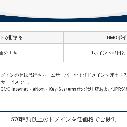
ントが貯まる
GMOポ
金の１％
1ポイント=1円と
メインの登録代行やネームサーバーおよびドメインを運用する
合サービスです。
MO Internet・eNom・Key-Systems社の代理店およびJ
570種類以上のドメインを低価格でご提供