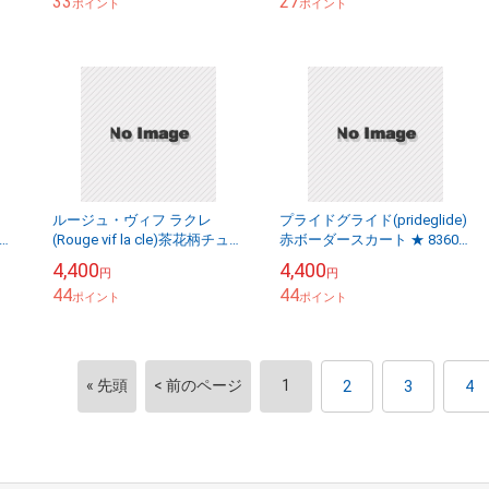
33
27
ポイント
ポイント
ルージュ・ヴィフ ラクレ
プライドグライド(prideglide)
ス入
(Rouge vif la cle)茶花柄チュニ
赤ボーダースカート ★ 8360-
ック ★ 8360-20110419-042
20130220-152
4,400
4,400
円
円
44
44
ポイント
ポイント
« 先頭
< 前のページ
1
2
3
4