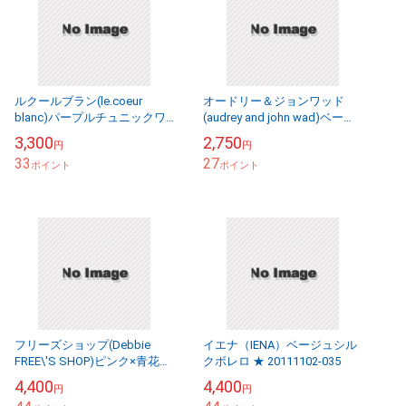
ルクールブラン(le.coeur
オードリー＆ジョンワッド
blanc)パープルチュニックワ
(audrey and john wad)ベージ
ンピース ★ 8360-20130220-
ュニット ★ 8360-20130220-
3,300
2,750
円
円
185
128
33
27
ポイント
ポイント
フリーズショップ(Debbie
イエナ（IENA）ベージュシル
FREE\'S SHOP)ピンク×青花柄
クボレロ ★ 20111102-035
ワンピース ★ 2422-20100520-
4,400
4,400
円
円
021