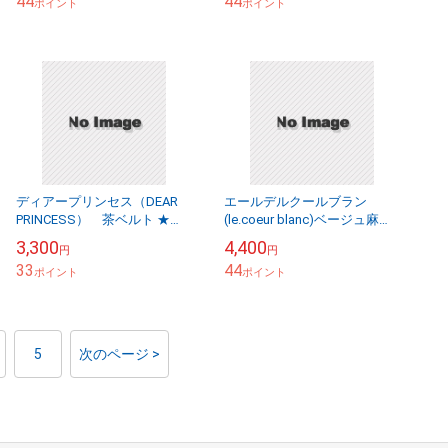
44
44
ポイント
ポイント
ディアープリンセス（DEAR
エールデルクールブラン
PRINCESS） 茶ベルト ★
(le.coeur blanc)ベージュ麻ジ
8252-20101224-032
ャケット38 ★ 8360-
3,300
4,400
円
円
20140228-052
33
44
ポイント
ポイント
5
次のページ >