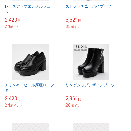
レースアップエナメルシュー
ストレッチニーハイブーツ
ズ
2,420
3,521
円
円
24
35
ポイント
ポイント
チャンキーヒール厚底ローフ
リングジップデザインブーツ
ァー
2,420
2,861
円
円
24
28
ポイント
ポイント