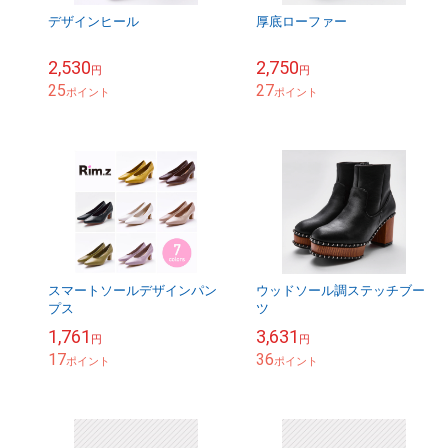
デザインヒール
厚底ローファー
2,530
2,750
円
円
25
27
ポイント
ポイント
スマートソールデザインパン
ウッドソール調ステッチブー
プス
ツ
1,761
3,631
円
円
17
36
ポイント
ポイント