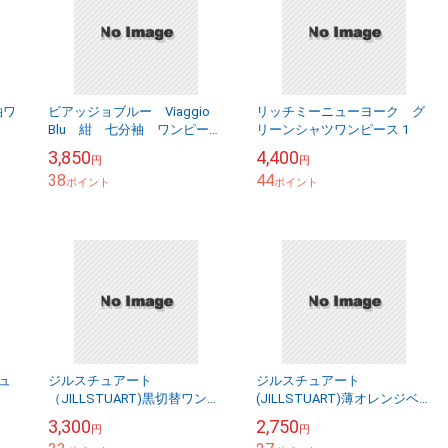
袖ワ
ビアッジョブルー Viaggio
リッチミーニューヨーク グ
Blu 紺 七分袖 ワンピー
リーンシャツワンピース 1
ス 2
3,850
4,400
円
円
38
44
ポイント
ポイント
ジュ
ジルスチュアート
ジルスチュアート
（JILLSTUART)黒切替ワンピ
(JILLSTUART)薄オレンジベー
ース130 子供 ★ 8360-
ジュフリルブラウス ★
3,300
2,750
円
円
20130220-020
20130418-016