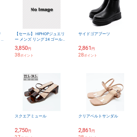
リ
【セール】 HIPHOPジュエリ
サイドゴアブーツ
 ス
ー メンズ リング 24 ゴールド
ィン
プレーティング 指輪 ブラス
3,850
2,861
円
円
真鍮 ストリート スタイル ヒ
38
28
ッ...
ポイント
ポイント
スクエアミュール
クリアベルトサンダル
2,750
2,861
円
円