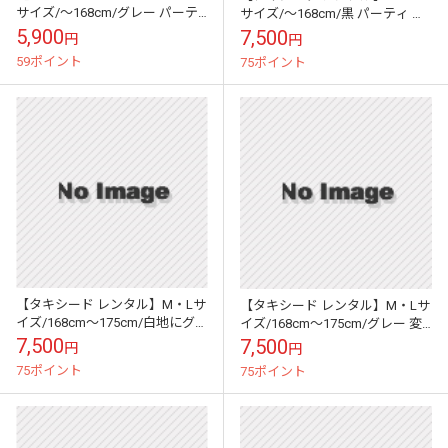
サイズ/～168cm/グレー パーテ
サイズ/～168cm/黒 パーティ 演
ィ 演奏会 1060
奏会 1122
5,900
7,500
円
円
59ポイント
75ポイント
【タキシード レンタル】M・Lサ
【タキシード レンタル】M・Lサ
イズ/168cm～175cm/白地にグ
イズ/168cm～175cm/グレー 変
レージャガード 1143M
わり織 結婚式 1145
7,500
7,500
円
円
75ポイント
75ポイント