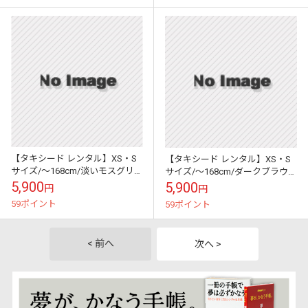
【タキシード レンタル】XS・S
【タキシード レンタル】XS・S
サイズ/～168cm/淡いモスグリ
サイズ/～168cm/ダークブラウン
ーン 1110
パーティ 演奏会 1112s
5,900
5,900
円
円
59ポイント
59ポイント
< 前へ
次へ >