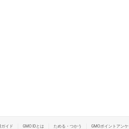
用ガイド
GMO IDとは
ためる・つかう
GMOポイントアンケ