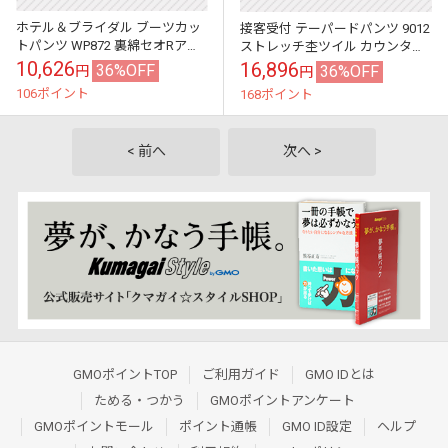
ホテル＆ブライダル ブーツカッ
接客受付 テーパードパンツ 9012
トパンツ WP872 裏綿セオRアル
ストレッチ杢ツイル カウンター
ファピケット カウンタービズ
ビズ
10,626
16,896
36%OFF
36%OFF
円
円
106ポイント
168ポイント
< 前へ
次へ >
GMOポイントTOP
ご利用ガイド
GMO IDとは
ためる・つかう
GMOポイントアンケート
GMOポイントモール
ポイント通帳
GMO ID設定
ヘルプ