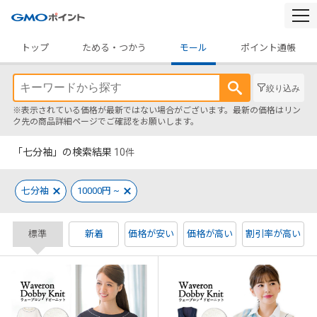
togg
navi
トップ
ためる・つかう
モール
ポイント通帳
絞り込み
※表示されている価格が最新ではない場合がございます。最新の価格はリン
ク先の商品詳細ページでご確認をお願いします。
「七分袖」の検索結果
10
件
七分袖
10000円 ~
標準
新着
価格が安い
価格が高い
割引率が高い