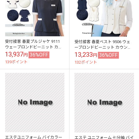
受付接客 春夏プルジャケ 9111
受付接客 春夏ベスト 9506 ウェ
ウェーブロンドビーニット カウ
ーブロンドビーニット カウンタ
ンタービズ エステ おもてなし
ービズ
13,937
13,233
36%OFF
36%OFF
円
円
139ポイント
132ポイント
エステユニフォーム バイカラー
エステ ユニフォーム 七分袖 バイ