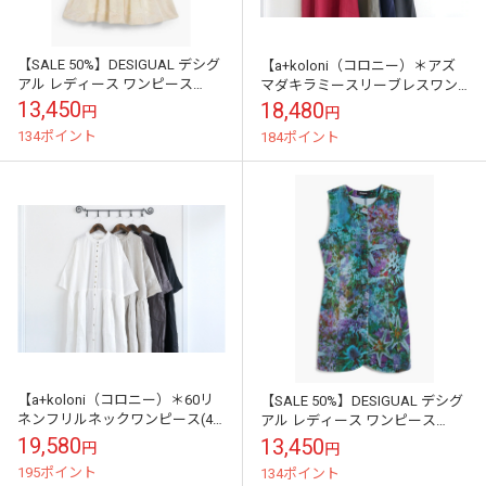
【SALE 50%】DESIGUAL デシグ
【a+koloni（コロニー）＊アズ
アル レディース ワンピース
マダキラミースリーブレスワン
26SWVW17 VEST_SILVIBOHO
ピース(4色)】
13,450
18,480
円
円
1008
134ポイント
184ポイント
【a+koloni（コロニー）＊60リ
【SALE 50%】DESIGUAL デシグ
ネンフリルネックワンピース(4
アル レディース ワンピース
色)】
26SWVD02 VEST_COLUMBUS
19,580
13,450
円
円
5008
195ポイント
134ポイント