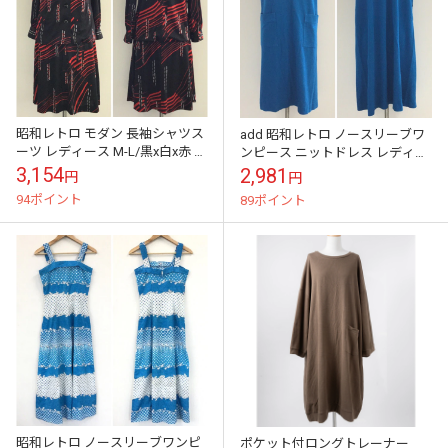
昭和レトロ モダン 長袖シャツス
add 昭和レトロ ノースリーブワ
ーツ レディース M-L/黒x白x赤 総
ンピース ニットドレス レディー
柄 レトロ柄 ツーピース ポリシャ
ス M-L/青・ブルー 無地 プルオー
3,154
2,981
円
円
ツ ジャケット フレアス...
バー 送料無料 古着卸
94ポイント
89ポイント
昭和レトロ ノースリーブワンピ
ポケット付ロングトレーナー