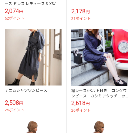
ース ドレス レディース S-XS/白x
水色 水玉 葉柄 モダン ドッド キ
2,074
2,178
円
円
ャミワンピ 送料無料 国...
62ポイント
21ポイント
デニムシャツワンピース
裾レース/ベルト付き ロングワ
ンピース カシミアタッチニッ
ト
2,508
2,618
円
円
25ポイント
26ポイント