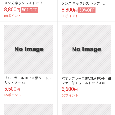
メンズ ネックレス トップ
メンズ ネックレス トップ
CROSS クロス 5 ジルコニア シル
CROSS クロス 7 ジルコニア シル
8,800
8,800
50%OFF
50%OFF
円
円
バー 925 プレーティン...
バー 925 プレーティン...
88ポイント
88ポイント
ブルーガール Blugirl 黒タートル
パオラフラーニ(PAOLA FRANI)紺
カットソー 44
ファー付チュールトップス42
5,500
6,600
円
円
55ポイント
66ポイント