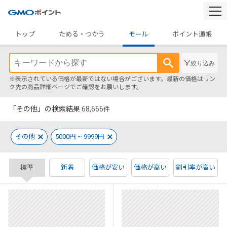
togg
navi
トップ
ためる・つかう
モール
ポイント通帳
絞り込み
※表示されている価格が最新ではない場合がございます。最新の価格はリン
ク先の商品詳細ページでご確認をお願いします。
「その他」の検索結果
68,666
件
その他
5000円 ~ 9999円
標準
新着
価格が安い
価格が高い
割引率が高い