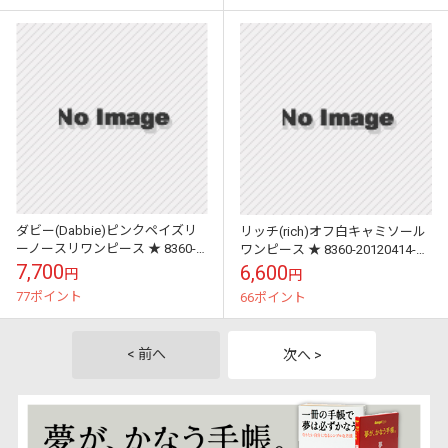
ダビー(Dabbie)ピンクペイズリ
リッチ(rich)オフ白キャミソール
ーノースリワンピース ★ 8360-
ワンピース ★ 8360-20120414-
20120414-048
054
7,700
6,600
円
円
77ポイント
66ポイント
< 前へ
次へ >