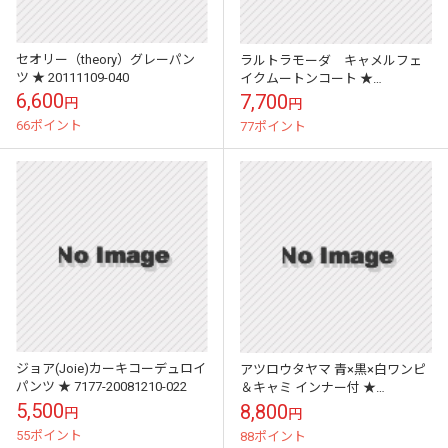
セオリー（theory）グレーパン
ラルトラモーダ キャメルフェ
ツ ★ 20111109-040
イクムートンコート ★
20111024-011
6,600
7,700
円
円
66ポイント
77ポイント
ジョア(Joie)カーキコーデュロイ
アツロウタヤマ 青×黒×白ワンピ
パンツ ★ 7177-20081210-022
＆キャミ インナー付 ★
20090901-020
5,500
8,800
円
円
55ポイント
88ポイント