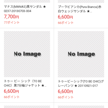
マナス(MANAS)黒サンダル ★
プーラビアンカ(Pura Bianca)赤
0237-20130703-004
白ウェッジサンダル ★
20110719-031
7,700
6,600
円
円
77ポイント
66ポイント
トゥー ビー シック（TO BE
トゥービーシック(TO BE CHIC)グ
CHIC）黒7分袖ジャケット ★
レーパンツ ★ 20110921-017
20090319-001
6,600
6,600
円
円
66ポイント
66ポイント