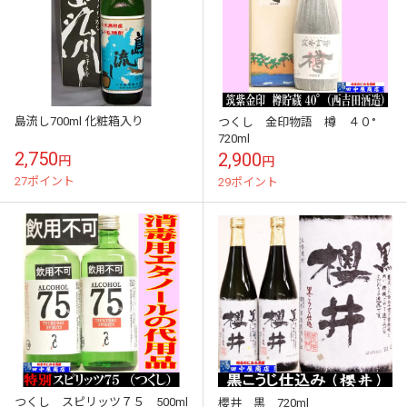
島流し700ml 化粧箱入り
つくし 金印物語 樽 ４０°
720ml
2,750
2,900
円
円
27ポイント
29ポイント
つくし スピリッツ７５ 500ml
櫻井 黒 720ml