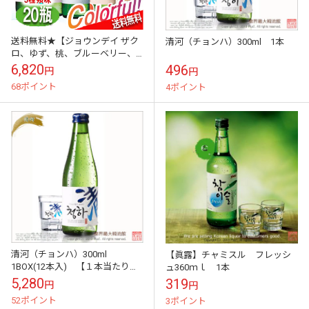
送料無料★【ジョウンデイ ザク
清河（チョンハ）300ml 1本
ロ、ゆず、桃、ブルーベリー、
グレープフルーツ5種
6,820
496
円
円
COLORFULL SET 20個】★
68ポイント
4ポイント
清河（チョンハ）300ml
【眞露】チャミスル フレッシ
1BOX(12本入) 【１本当たり４
ュ360ｍｌ 1本
００円】
5,280
319
円
円
52ポイント
3ポイント