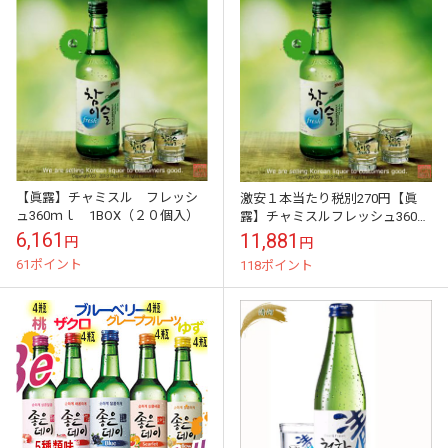
【眞露】チャミスル フレッシ
激安１本当たり税別270円【眞
ュ360ｍｌ 1BOX（２０個入）
露】チャミスルフレッシュ360ｍ
ｌ ２BOX（4０個入） 【送料
6,161
11,881
円
円
は別に発生する商品です。】
61ポイント
118ポイント