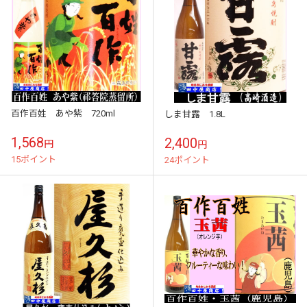
百作百姓 あや紫 720ml
しま甘露 1.8L
1,568
2,400
円
円
15ポイント
24ポイント