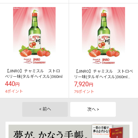
【JINRO】チャミスル ストロ
【JINRO】チャミスル ストロベ
ベリー味(タルギヘイスル)360ml
リー味(タルギヘイスル)360mlｘ
20本(1BOX)
440
7,920
円
円
4ポイント
79ポイント
< 前へ
次へ >