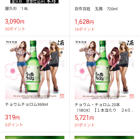
屋久杉 1.8L
百作百姓 玉茜 720ml
3,090
1,628
円
円
30ポイント
16ポイント
チョウムチョロム360ml
チョウム・チョロム 20本
（1BOX）【１本当たり ２6０
円】
319
5,721
円
円
3ポイント
57ポイント