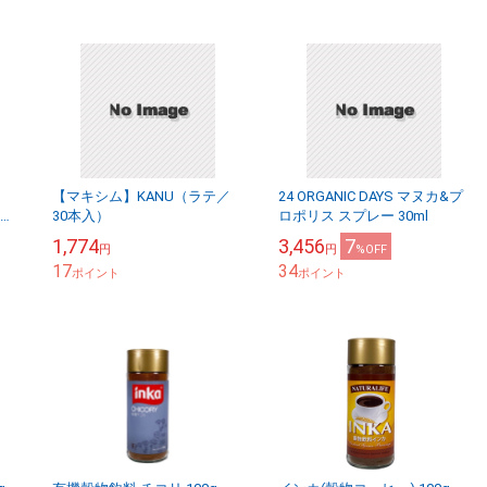
【マキシム】KANU（ラテ／
24 ORGANIC DAYS マヌカ&プ
海道
30本入）
ロポリス スプレー 30ml
と
1,774
3,456
7
円
円
%OFF
】
17
34
ポイント
ポイント