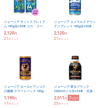
ジョージア サントスプレミア
ジョージア エメラルドマウン
ム 185g缶×30本 コカ・コーラ
テンブレンド 185g缶×30本 コ
商品以外と 同梱不可 【D】
カ・コーラ商品以外と 同梱不
2,120
2,120
円
円
【サイズB】
可 【D】【サイズB】
21
21
ポイント
ポイント
ジョージア ヨーロピアンコク
ジョージア 香るブラック
の微糖 スマートパック 185g
290mlボトル缶×24本 北海道
缶×15本 コカ・コーラ商品以
コカ・コーラ直送商品以外と
1,190
2,511
7
円
円
%OFF
外と 同梱不可 【D】【サイズ
同梱不可 【D】【サイズD】
11
25
B】
ポイント
ポイント