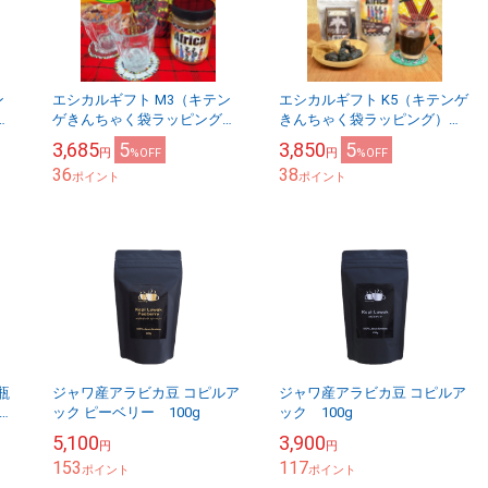
ン
エシカルギフト M3（キテン
エシカルギフト K5（キテンゲ
）
ゲきんちゃく袋ラッピング）
きんちゃく袋ラッピング）ア
、
カフェアフリカ・バラカ 瓶、
ジュワ・デーツx1,カフェアフ
3,685
5
3,850
5
円
%OFF
円
%OFF
マサイビーズコースター ペ
リカ・バラカ スタンドパック
36
38
ア、キテンゲ巾着袋 使...
ポイント
x1,コースター...
ポイント
瓶
ジャワ産アラビカ豆 コピルア
ジャワ産アラビカ豆 コピルア
ンザ
ック ピーベリー 100g
ック 100g
ー
5,100
3,900
円
円
全
153
117
ポイント
ポイント