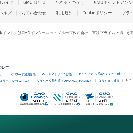
用ガイド
GMO IDとは
ためる・つかう
GMOポイントアンケ
ヘルプ
お問い合わせ
利用規約
Cookieポリシー
プラ
GMOポイント」はGMOインターネットグループ株式会社（東証プライム上場）
ついて
セキュリティ相談AIチャットボット
4」
パスワード漏洩診断
Webサイトリスク診断
セキ
ュリティ byイエラエ）
サイバー攻撃対策（GMO Flatt Security）
なりすまし対策