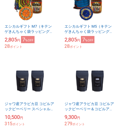
エシカルギフト M7（キテン
エシカルギフト M5（キテン
ゲきんちゃく袋ラッピング）
ゲきんちゃく袋ラッピング）
カフェアフリカ・バラカ 瓶、
カフェアフリカ・バラカ 瓶、
2,805
7
2,805
7
円
%OFF
円
%OFF
マサイビーズコースター、キ
マサイビーズコースター、キ
28
28
テンゲ巾着袋 使い捨て...
ポイント
テンゲ巾着袋 使い捨て...
ポイント
ジャワ産アラビカ豆 コピルア
ジャワ産アラビカ豆 コピルア
ックピーベリー スペシャルセ
ックピーベリー＆コピルアッ
ット
クセット
10,500
9,300
円
円
315
279
ポイント
ポイント