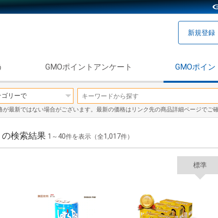
新規登録
う
GMOポイントアンケート
GMOポイン
格が最新ではない場合がございます。最新の価格はリンク先の商品詳細ページでご
」の検索結果
1
40
1,017
～
件を表示（全
件）
標準