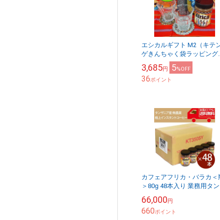
エシカルギフト M2（キテ
ゲきんちゃく袋ラッピング
カフェアフリカ・バラカ 瓶
3,685
5
円
%OFF
マサイビーズコースター ペ
36
ア、キテンゲ巾着袋 使...
ポイント
カフェアフリカ・バラカ＜
＞80g 48本入り 業務用タ
ニアの極上インスタントコ
66,000
円
ヒースイーツ作りにも！■
660
国送料無料■
ポイント