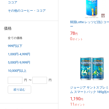
ココア
その他のコーヒー・ココア
韓国Lotte レッツビ(缶) コ
ー
価格
78
円
全ての価格
0
ポイント
999円以下
1,000円-4,999円
5,000円-9,999円
10,000円以上
円
〜
円
ジョージア サントスプレミ
絞り込む
ム スマートパック 185g缶×
本 コカ・コーラ商品以外と
1,190
円
梱不可 【D】【サイズB】
11
ポイント