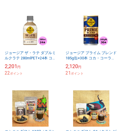
ジョージア ザ・ラテ ダブルミ
ジョージア プライム ブレンド
ルクラテ 280mlPET×24本 コ
185g缶×30本 コカ・コーラ商
カ・コーラ商品以外と 同梱不
品以外と 同梱不可 【D】【サ
2,201
2,120
円
円
可 【D】【サイズD】
イズB】
22
21
ポイント
ポイント