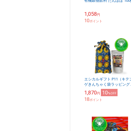
有機穀物飲料 たんぽぽ 100
1,058
円
10
ポイント
エシカルギフト P11（キテ
ゲきんちゃく袋ラッピング
カフェアフリカ・バラカ ス
1,870
10
円
%OFF
ンドパックx1,キテンゲ巾
18
x1 使い捨てな...
ポイント