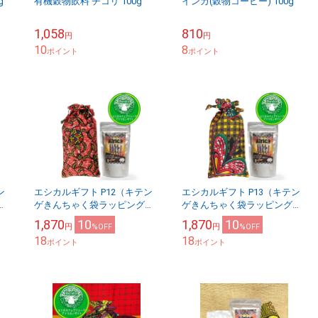
g
有機穀物飲料 チコリ 100g
インカ(穀物コーヒー) 100g
1,058
810
円
円
10
8
ポイント
ポイント
ン
エシカルギフト P12（キテン
エシカルギフト P13（キテン
）
ゲきんちゃく袋ラッピング）
ゲきんちゃく袋ラッピング）
タ
カフェアフリカ・バラカ スタ
カフェアフリカ・バラカ スタ
1,870
10
1,870
10
円
%OFF
円
%OFF
着袋
ンドパックx1,キテンゲ巾着袋
ンドパックx1,キテンゲ巾着袋
18
18
x1 使い捨てな...
ポイント
x1 使い捨てな...
ポイント