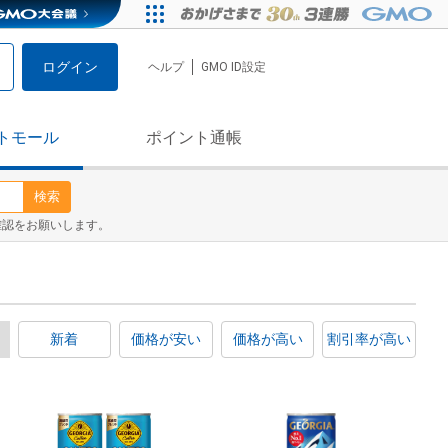
ログイン
ヘルプ
GMO ID設定
トモール
ポイント通帳
検索
確認をお願いします。
新着
価格が安い
価格が高い
割引率が高い