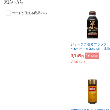
支払い方法
カードが使える商品のみ
ジョージア 香るブラック
400mlボトル缶×24本 北
コカ・コーラ直送商品以外
3,149
16
円
%OFF
同梱不可 【D】【サイズD
31
ポイント