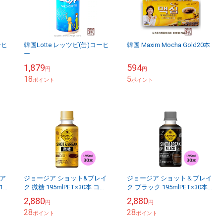
ーヒ
韓国Lotte レッツビ(缶)コーヒ
韓国 Maxim Mocha Gold20本
ー
1,879
594
円
円
18
5
ポイント
ポイント
ア
ジョージア ショット&ブレイ
ジョージア ショット＆ブレイ
15
ク 微糖 195mlPET×30本 コ
ク ブラック 195mlPET×30本
 同
カ・コーラ商品以外と 同梱不
コカ・コーラ商品以外と 同梱
2,880
2,880
円
円
可 【D】【サイズC】
不可 【D】【サイズC】
28
28
ポイント
ポイント