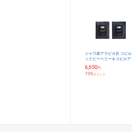
ジャワ産アラビカ豆 コピル
ックピーベリー＆コピルア
ク ドリップセット（メール
6,650
円
不可）
199
ポイント