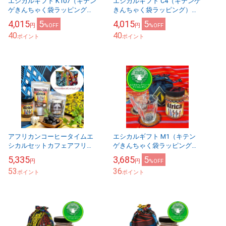
エシカルギフト K107（キテン
エシカルギフト C4（キテンゲ
ゲきんちゃく袋ラッピング）
きんちゃく袋ラッピング）ア
アジュワ・デーツ×1,カフェア
ジュワ・デーツ×1,カフェアフ
4,015
5
4,015
5
円
%OFF
円
%OFF
フリカ・バラカ SPx1,ビーズ
リカ・バラカ 瓶x1,コースター
40
40
コースター...
ポイント
×1,巾着x...
ポイント
アフリカンコーヒータイムエ
エシカルギフト M1（キテン
シカルセットカフェアフリ
ゲきんちゃく袋ラッピング）
カ・バラカ〈瓶〉〈スタンド
カフェアフリカ・バラカ 瓶、
5,335
3,685
5
円
円
%OFF
パック〉アジュワ・デーツア
マサイビーズコースター ペ
53
36
フリカ布エコバッグでラッピ
ポイント
ア、キテンゲ巾着袋 使...
ポイント
ン...