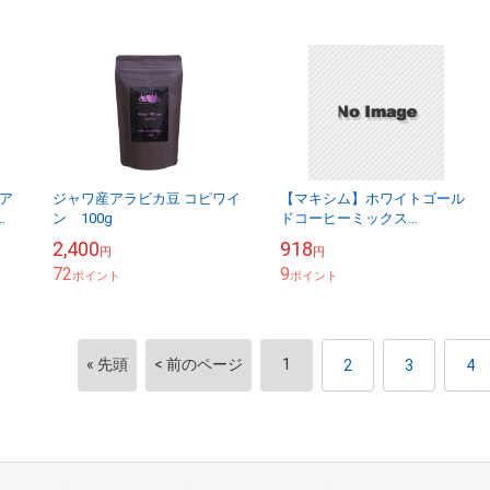
ア
ジャワ産アラビカ豆 コピワイ
【マキシム】ホワイトゴール
ッ
ン 100g
ドコーヒーミックス
便
（11.7g×20本）
2,400
918
円
円
72
9
ポイント
ポイント
« 先頭
< 前のページ
1
2
3
4