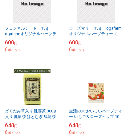
フェンネルシード 15ｇ
ローズマリー 15ｇ ogafarm
ogafarmオリジナルハーブテ
オリジナルハーブティー（外
ィー（外国産）
国産）
600
600
円
円
6
6
ポイント
ポイント
どくだみ草入り 延喜茶 300ｇ
生活の木 おいしいハーブティ
入り 健康茶 はとむぎ 烏龍茶
ー いちご＆ローズヒップ 10個
とうもろこし はぶ草茶 くまざ
入 ノンカフェイン（カフェイ
648
648
円
円
さ どくだみ草 豆茶 あまちゃ
ン0.00％）
6
6
づる茶...
ポイント
ポイント