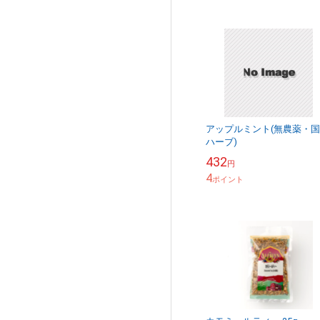
アップルミント(無農薬・
ハーブ)
432
円
4
ポイント