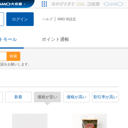
ログイン
ヘルプ
GMO ID設定
トモール
ポイント通帳
検索
確認をお願いします。
新着
価格が安い
価格が高い
割引率が高い