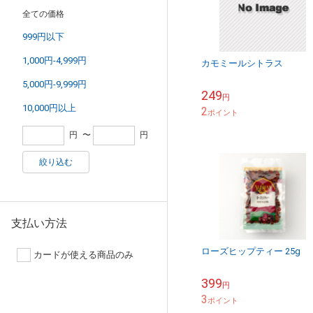
全ての価格
999円以下
1,000円-4,999円
カモミールシトラス
5,000円-9,999円
249
円
10,000円以上
2
ポイント
円
〜
円
絞り込む
支払い方法
ローズヒップティー 25g
カードが使える商品のみ
399
円
3
ポイント