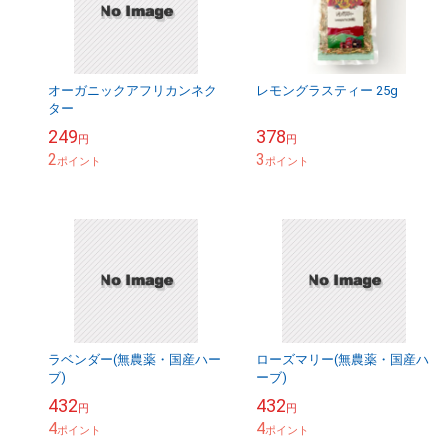
オーガニックアフリカンネク
レモングラスティー 25g
ター
249
378
円
円
2
3
ポイント
ポイント
ラベンダー(無農薬・国産ハー
ローズマリー(無農薬・国産ハ
ブ)
ーブ)
432
432
円
円
4
4
ポイント
ポイント