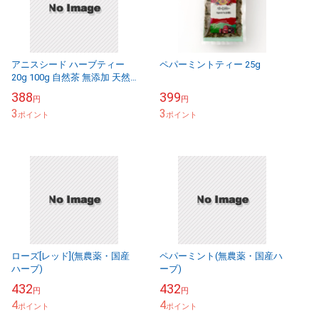
アニスシード ハーブティー
ペパーミントティー 25g
20g 100g 自然茶 無添加 天然
ハーブ100% アニシード ドラ
388
399
円
円
イハーブ 業務用 製菓材料 料
3
3
理
ポイント
ポイント
ローズ[レッド](無農薬・国産
ペパーミント(無農薬・国産ハ
ハーブ)
ーブ)
432
432
円
円
4
4
ポイント
ポイント