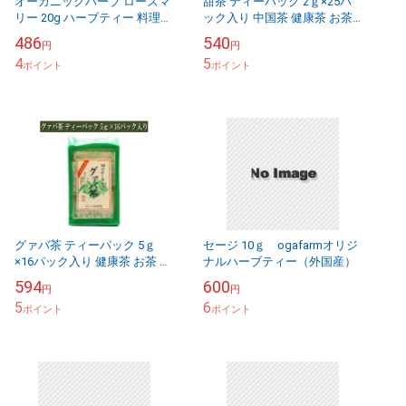
オーガニックハーブ ローズマ
甜茶 ティーパック 2ｇ×25パ
リー 20g ハーブティー 料理
ック入り 中国茶 健康茶 お茶
ドライハーブ
ギフト ティーバッグ
486
540
円
円
4
5
ポイント
ポイント
グァバ茶 ティーパック 5ｇ
セージ 10ｇ ogafarmオリジ
×16パック入り 健康茶 お茶 ギ
ナルハーブティー（外国産）
フト ティーバッグ
594
600
円
円
5
6
ポイント
ポイント