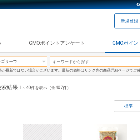
新規登録
う
GMOポイントアンケート
GMOポイン
格が最新ではない場合がございます。最新の価格はリンク先の商品詳細ページでご
検索結果
1
40
407
～
件を表示（全
件）
標準