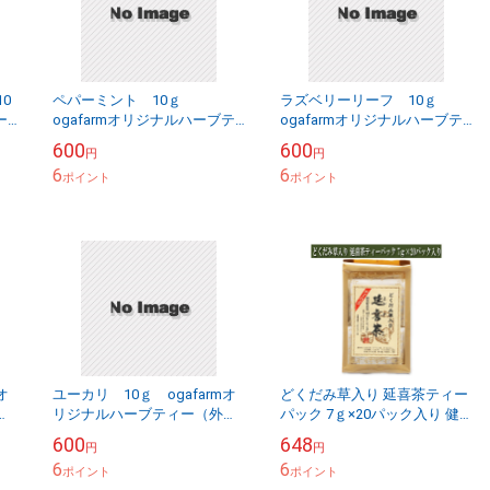
0
ペパーミント 10ｇ
ラズベリーリーフ 10ｇ
ー
ogafarmオリジナルハーブテ
ogafarmオリジナルハーブテ
ィー（外国産）
ィー（外国産）
600
600
円
円
6
6
ポイント
ポイント
オ
ユーカリ 10ｇ ogafarmオ
どくだみ草入り 延喜茶ティー
国
リジナルハーブティー（外国
パック 7ｇ×20パック入り 健
産）
康茶 はとむぎ 烏龍茶 とうも
600
648
円
円
ろこし はぶ草茶 くまざさ ど
6
6
ポイント
くだみ草 ...
ポイント