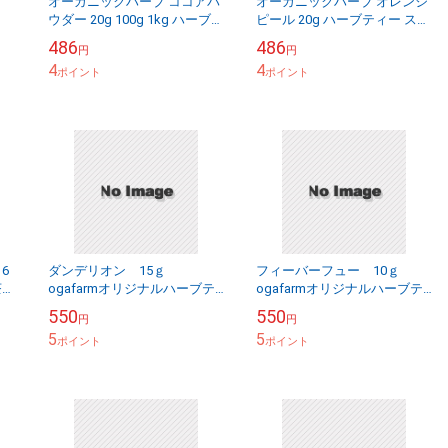
オーガニックハーブ ココアパ
オーガニックハーブ オレンジ
ウダー 20g 100g 1kg ハーブテ
ピール 20g ハーブティー スイ
ィー ドライハーブ
ーツ 製菓材料 ドライハーブ
486
486
円
円
4
4
ポイント
ポイント
6
ダンデリオン 15ｇ
フィーバーフュー 10ｇ
茶
ogafarmオリジナルハーブテ
ogafarmオリジナルハーブテ
ィ
ィー（外国産）
ィー（外国産）
550
550
円
円
5
5
ポイント
ポイント