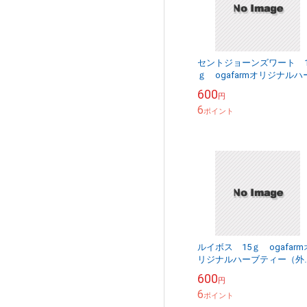
セントジョーンズワート 1
ｇ ogafarmオリジナルハ
ブティー（外国産）
600
円
6
ポイント
ルイボス 15ｇ ogafarm
リジナルハーブティー（外
産）
600
円
6
ポイント