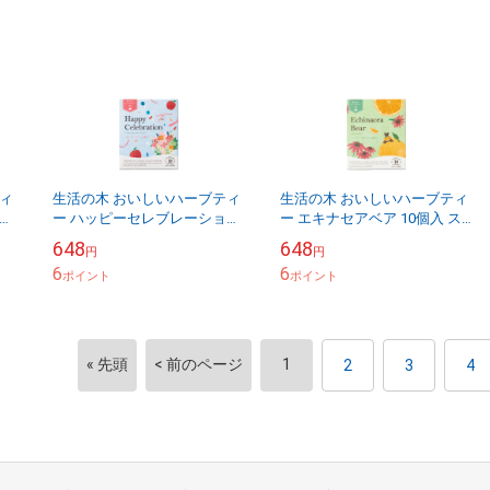
ィ
生活の木 おいしいハーブティ
生活の木 おいしいハーブティ
ー
ー ハッピーセレブレーション
ー エキナセアベア 10個入 ス
カフ
10個入 ノンカフェイン（カフ
パイシーオレンジの香り
648
648
円
円
ェイン0.00％）
6
6
ポイント
ポイント
« 先頭
< 前のページ
1
2
3
4