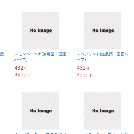
国産
レモンバーベナ(無農薬・国産
スペアミント(無農薬・国産ハ
ハーブ)
ーブ)
432
432
円
円
4
4
ポイント
ポイント