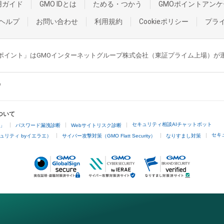
用ガイド
GMO IDとは
ためる・つかう
GMOポイントアンケ
ヘルプ
お問い合わせ
利用規約
Cookieポリシー
プラ
GMOポイント」はGMOインターネットグループ株式会社（東証プライム上場）
ついて
セキュリティ相談AIチャットボット
4」
パスワード漏洩診断
Webサイトリスク診断
セキ
ュリティ byイエラエ）
サイバー攻撃対策（GMO Flatt Security）
なりすまし対策