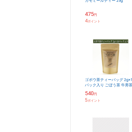
カモミールティー 25g
475
円
4
ポイント
ゴボウ茶ティーバッグ 2g×1
パック入り ごぼう茶 牛蒡
丸菱 健康茶 お茶 ギフト テ
540
円
ーパック
5
ポイント