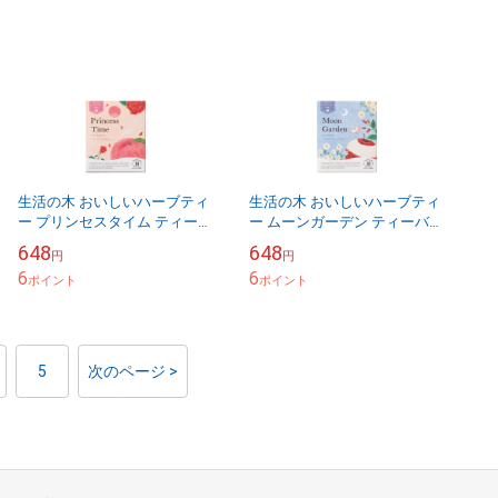
生活の木 おいしいハーブティ
生活の木 おいしいハーブティ
ー プリンセスタイム ティーバ
ー ムーンガーデン ティーバッ
ッグ 10個入 甘いピーチの香り
グ 10個入 やさしいリンゴの香
648
648
円
円
り
6
6
ポイント
ポイント
5
次のページ >