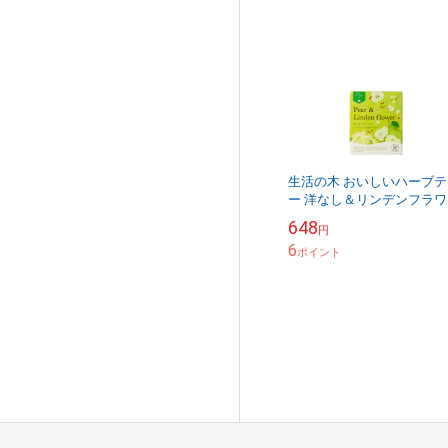
生活の木 おいしいハーブテ
ー 洋なし＆リンデンフラワ
10個入 ノンカフェイン（
648
円
ェイン0.00％）
6
ポイント