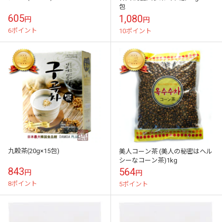
包
605
1,080
円
円
6ポイント
10ポイント
九穀茶(20g×15包)
美人コーン茶 (美人の秘密はヘル
シーなコーン茶)1kg
843
564
円
円
8ポイント
5ポイント