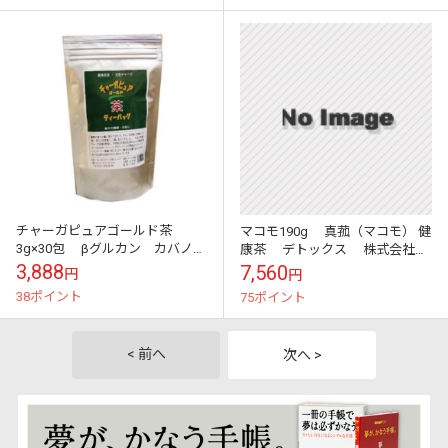
チャーガピュアゴールド茶
マコモ190g 真菰（マコモ） 健
3g×30包 βグルカン カバノア
康茶 デトックス 株式会社リ
ナタケ 株式会社ピュアワンイ
バーヴ メール便のみ
3,888
7,560
円
円
ンターナショナル
38ポイント
75ポイント
< 前へ
次へ >