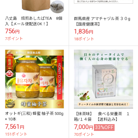
八丈島 焙煎あしたばTEA 8個
群馬県産 アマチャヅル茶 ３０g
入【メール便配送OK！】
【国産健康茶】
756
1,836
円
円
7ポイント
18ポイント
オットギ(三和) 蜂蜜 柚子茶 500g
【抹茶味】 食べる栄養茶 １
× 10本
箱/１４袋 【送料込み】
7,561
7,000
33%OFF
円
円
151ポイント
70ポイント