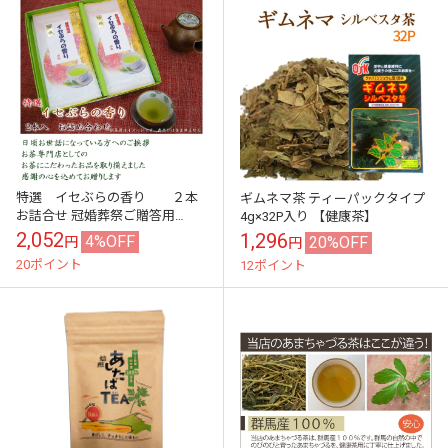
特選 イセぶらの香り ２本
ギムネマ茶 ティーパックタイプ
お詰合せ 冠婚葬祭ご贈答用
4g×32P入り 【健康茶】
53101
2,052
1,296
4%OFF
20%OFF
円
円
20ポイント
12ポイント