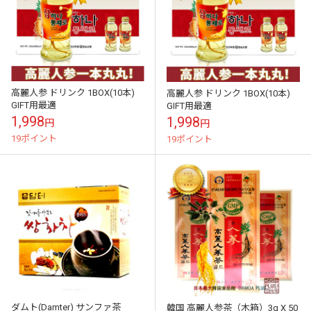
高麗人参 ドリンク 1BOX(10本)
高麗人参 ドリンク 1BOX(10本)
GIFT用最適
GIFT用最適
1,998
1,998
円
円
19ポイント
19ポイント
ダムト(Damter) サンファ茶
韓国 高麗人参茶（木箱）3g X 50