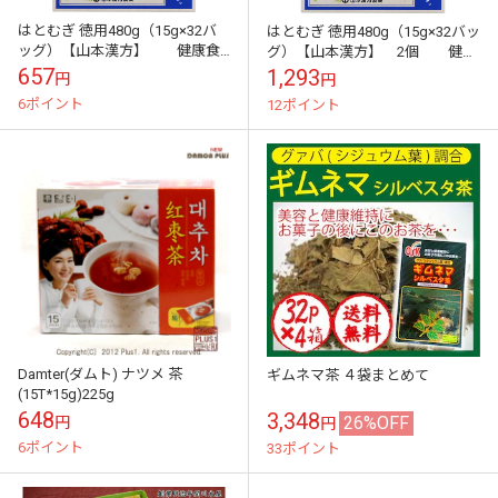
はとむぎ 徳用480g（15g×32バ
はとむぎ 徳用480g（15g×32バッ
ッグ）【山本漢方】 健康食
グ）【山本漢方】 2個 健康
品 健康茶 お茶
食品 健康茶 お茶
657
1,293
円
円
6ポイント
12ポイント
Damter(ダムト) ナツメ 茶
ギムネマ茶 ４袋まとめて
(15T*15g)225g
648
3,348
26%OFF
円
円
6ポイント
33ポイント