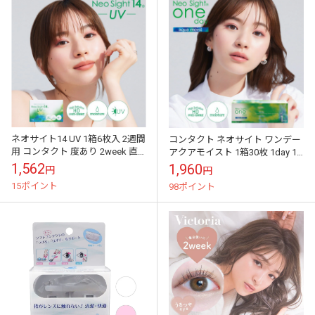
ネオサイト14 UV 1箱6枚入 2週間
コンタクト ネオサイト ワンデー
用 コンタクト 度あり 2week 直
アクアモイスト 1箱30枚 1day 1
径14.0mm ネオサイト14 UV クリ
日使い捨て クリア コンタクトレ
1,562
1,960
円
円
ア コンタ...
ンズ NEO SIGHT...
15ポイント
98ポイント