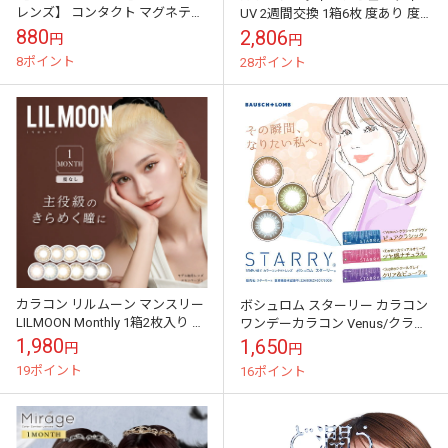
レンズ】 コンタクト マグネティ
UV 2週間交換 1箱6枚 度あり 度
ックレンズケース：ピンク
なし ツーウィーク カラーコンタ
880
2,806
円
円
クト ブラウン ブラック ...
8ポイント
28ポイント
カラコン リルムーン マンスリー
ボシュロム スターリー カラコン
LILMOON Monthly 1箱2枚入り 度
ワンデーカラコン Venus/クラシ
なし 1カ月 ワンマンス ナチュラ
ックブラウン Earth/カジュアル
1,980
1,650
円
円
ル ハーフ瞳 ...
オリーブ Jupiter...
19ポイント
16ポイント