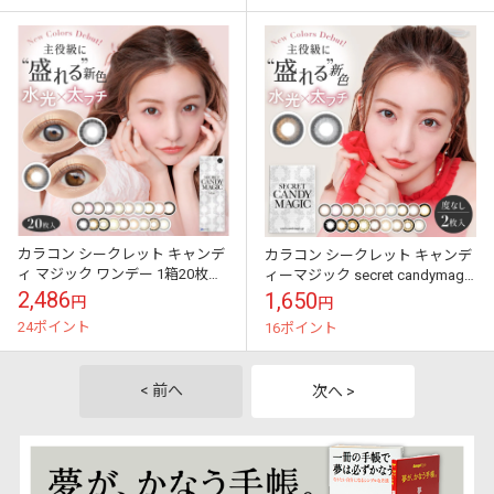
カラコン シークレット キャンデ
カラコン シークレット キャンデ
ィ マジック ワンデー 1箱20枚
ィーマジック secret candymagic
secret candymagic 1day 1日使い
1month 度なし 2枚入り ワンマン
2,486
1,650
円
円
捨て D...
ス マン...
24ポイント
16ポイント
< 前へ
次へ >