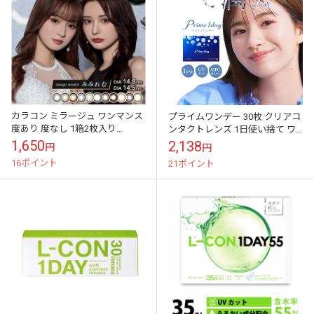
カラコン ミラージュ ワンマンス
プライムワンデー 30枚 クリアコ
度あり 度なし 1箱2枚入り
ンタクトレンズ 1日使い捨て ワ
Mirage 1Month 1ヶ月用 フチあり
ンデー 高含水 UV
1,650
2,138
円
円
太フチ 盛り 高発...
16ポイント
21ポイント