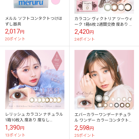
メルル ソフトコンタクトつけは
カラコン ヴィクトリア ツーウィ
ずし器具
ーク 1箱6枚 2週間交換 度あり 度
なし Victoria 2week 大人 ナチュ
2,017
2,420
円
円
ラル カラー...
20ポイント
24ポイント
レリッシュ カラコン ナチュラル
エバーカラーワンデーナチュラ
1箱10枚入 度あり 度なし
ル ワンデー カラーコンタクトレ
14.2mm LALISH ワンデー カラコ
ンズ 1箱 20枚 度なし 度あり
1,390
2,598
円
円
ン 1日使い捨て
14.5mm ナチュラル ワンデー...
13ポイント
25ポイント