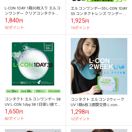
L-CON 1DAY 1箱30枚入り エルコ
エルコンワンデー55 L-CON 1DAY
ンワンデー クリアコンタクトレ
55 コンタクトレンズ ワンデー 1
ンズ
日使い捨て 35枚入り 含水率55％
1,840
1,925
円
円
UV加工 ク...
92ポイント
19ポイント
コンタクト エルコンワンデー 38
コンタクト エルコン 2ウィーク
UV L-CON 1day 38 1日使い捨て
UV 1箱6枚 2週間交換 L-con
30枚入り モイスト IN UV加工 ス
2week UV加工 ツーウィーク ク
1,650
1,298
円
円
リムエ...
リア コンタクトレ...
82ポイント
12ポイント