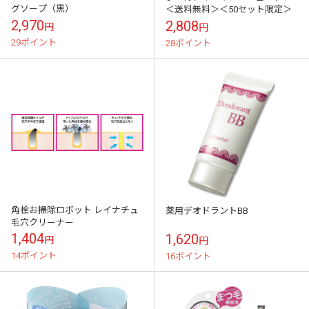
グソープ（黒）
＜送料無料＞＜50セット限定＞
2,970
2,808
円
円
29ポイント
28ポイント
角栓お掃除ロボット レイナチュ
薬用デオドラントBB
毛穴クリーナー
1,404
1,620
円
円
14ポイント
16ポイント