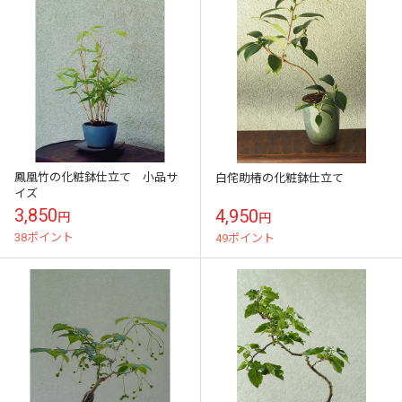
鳳凰竹の化粧鉢仕立て 小品サ
白侘助椿の化粧鉢仕立て
イズ
3,850
4,950
円
円
38ポイント
49ポイント