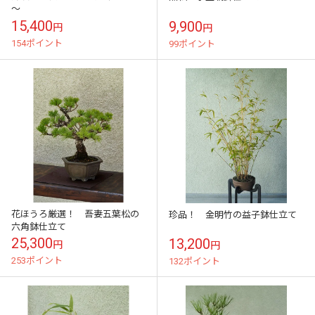
～
15,400
9,900
円
円
154ポイント
99ポイント
花ほうろ厳選！ 吾妻五葉松の
珍品！ 金明竹の益子鉢仕立て
六角鉢仕立て
25,300
13,200
円
円
253ポイント
132ポイント