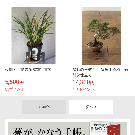
和蘭・一葉の陶器鉢仕立て
盆栽の王道！！ 糸魚川真柏～備
前鉢仕立て
5,500
14,300
円
円
55ポイント
143ポイント
< 前へ
次へ >