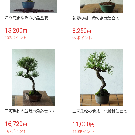
吊り花まゆみの小品盆栽
初夏の樹 桑の盆栽仕立て
13,200
8,250
円
円
132ポイント
82ポイント
三河黒松の盆栽六角鉢仕立て
三河黒松の盆栽 化粧鉢仕立て
16,720
11,000
円
円
167ポイント
110ポイント