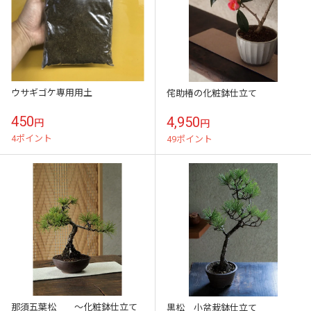
ウサギゴケ専用用土
侘助椿の化粧鉢仕立て
450
4,950
円
円
4ポイント
49ポイント
那須五葉松 ～化粧鉢仕立て
黒松 小盆栽鉢仕立て