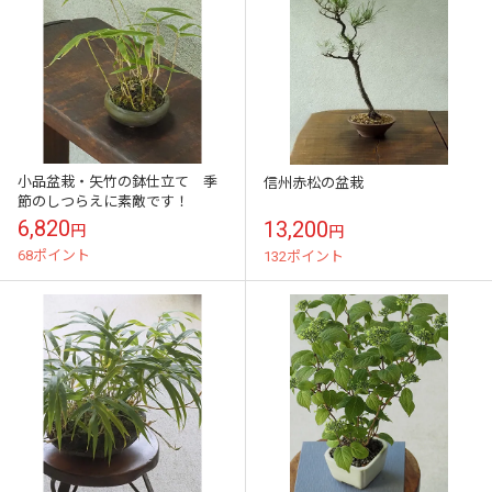
小品盆栽・矢竹の鉢仕立て 季
信州赤松の盆栽
節のしつらえに素敵です！
6,820
13,200
円
円
68ポイント
132ポイント