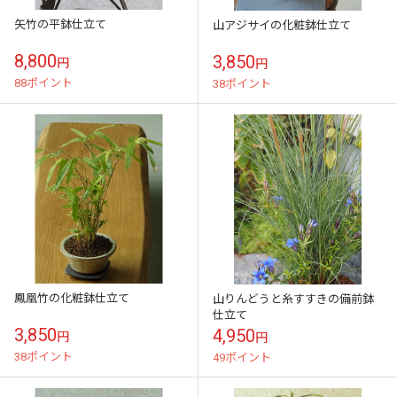
矢竹の平鉢仕立て
山アジサイの化粧鉢仕立て
8,800
3,850
円
円
88ポイント
38ポイント
鳳凰竹の化粧鉢仕立て
山りんどうと糸すすきの備前鉢
仕立て
3,850
4,950
円
円
38ポイント
49ポイント