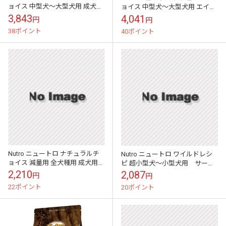
ョイス 中型犬～大型犬用 成犬用
ョイス 中型犬～大型犬用 エイジ
ラム＆玄米
ングケア ラム＆玄米
3,843
4,041
円
円
38ポイント
40ポイント
Nutro ニュートロ ナチュラルチ
Nutro ニュートロ ワイルドレシ
ョイス 減量用 全犬種用 成犬用
ピ 超小型犬～小型犬用 サーモ
ラム＆玄米
ン
2,210
2,087
円
円
22ポイント
20ポイント