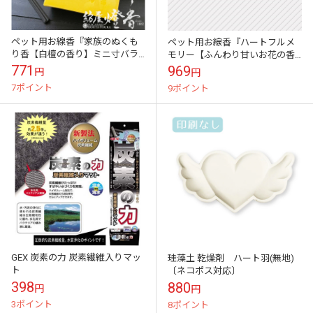
ペット用お線香『家族のぬくも
ペット用お線香『ハートフルメ
り香【白檀の香り】ミニ寸バラ
モリー【ふんわり甘いお花の香
詰[微煙/微香/消臭効果]』梅薫堂
り】ミニ寸バラ詰[微煙/微香/微
771
969
円
円
灰]』日本香堂
7ポイント
9ポイント
GEX 炭素の力 炭素繊維入りマッ
珪藻土 乾燥剤 ハート羽(無地)
ト
〔ネコポス対応〕
398
880
円
円
3ポイント
8ポイント