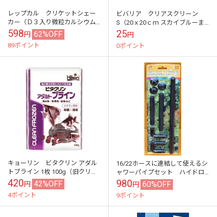
レップカル クリケットシェー
ビバリア クリアスクリーン
カー（Ｄ３入り微粒カルシウム
S（20ｘ20ｃｍ スカイブルーま
サプリメント20g付）
たはオーシャンブルー）各色分
598
25
62%OFF
円
円
売パッケージレス
89ポイント
0ポイント
キョーリン ビタクリン アダル
16/22ホースに連結して使えるシ
トブライン 1枚 100g（旧クリー
ャワーパイプセット ハイドロ
ンブラインシュリンプ １００
テラリウムにも
420
980
42%OFF
60%OFF
円
円
g）
4ポイント
9ポイント