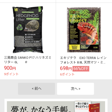
三晃商会 SANKO P17 ハリネズミ
エキゾテラ EXO TERRA レイン
リター 6L ＃
フォレスト 8.8L 天然マツ・ミズ
ゴケMIXの床材 GEX ＃
900
698
66%OFF
円
円
9ポイント
6ポイント
< 前へ
次へ >