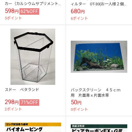
カー（カルシウムサプリメント
ィルター OT-30(お一人様２個
Ｄ３入り微粒20g付）
まで）
598
680
62%OFF
円
円
5ポイント
6ポイント
スドー ベタランド
バックスクリーン ４５ｃｍ
用 片面青ｘ片面水草
298
50
71%OFF
円
円
2ポイント
0ポイント