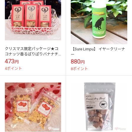
クリスマス限定パッケージ★コ
【Sure Limpu】 イヤークリーナ
コナッツ香るぱりぱりバナナチ
ー
ップ
473
880
円
円
4ポイント
8ポイント