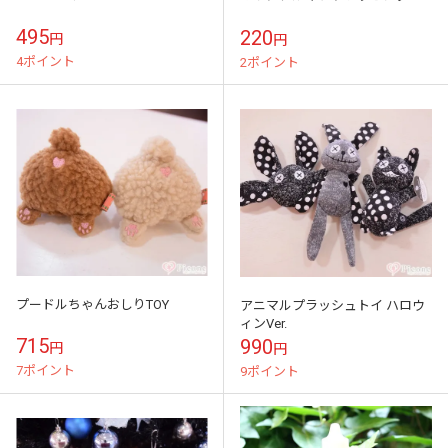
495
220
円
円
4ポイント
2ポイント
プードルちゃんおしりTOY
アニマルプラッシュトイ ハロウ
ィンVer.
715
990
円
円
7ポイント
9ポイント