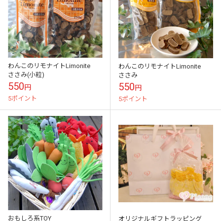
わんこのリモナイトLimonite
わんこのリモナイトLimonite
ささみ(小粒)
ささみ
550
550
円
円
5ポイント
5ポイント
おもしろ系TOY
オリジナルギフトラッピング