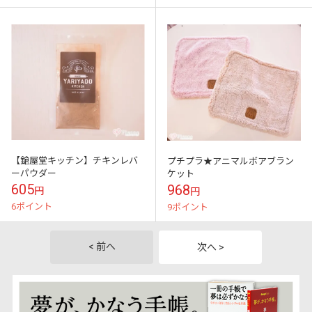
【鎗屋堂キッチン】チキンレバ
プチプラ★アニマルボアブラン
ーパウダー
ケット
605
968
円
円
6ポイント
9ポイント
< 前へ
次へ >