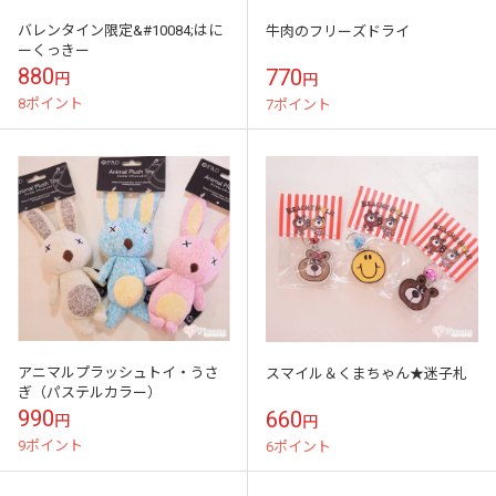
バレンタイン限定&#10084;はに
牛肉のフリーズドライ
ーくっきー
880
770
円
円
8ポイント
7ポイント
アニマルプラッシュトイ・うさ
スマイル＆くまちゃん★迷子札
ぎ（パステルカラー）
990
660
円
円
9ポイント
6ポイント