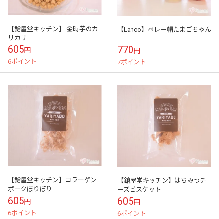
【鎗屋堂キッチン】 金時芋のカ
【Lanco】ベレー帽たまごちゃん
リカリ
605
770
円
円
6ポイント
7ポイント
【鎗屋堂キッチン】コラーゲン
【鎗屋堂キッチン】はちみつチ
ポークぽりぽり
ーズビスケット
605
605
円
円
6ポイント
6ポイント