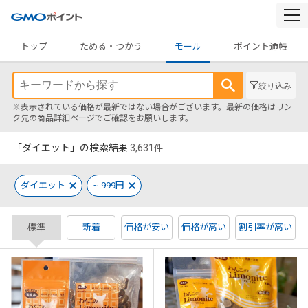
togg
navi
トップ
ためる・つかう
モール
ポイント通帳
絞り込み
※表示されている価格が最新ではない場合がございます。最新の価格はリン
ク先の商品詳細ページでご確認をお願いします。
「ダイエット」の検索結果
3,631
件
ダイエット
~ 999円
標準
新着
価格が安い
価格が高い
割引率が高い