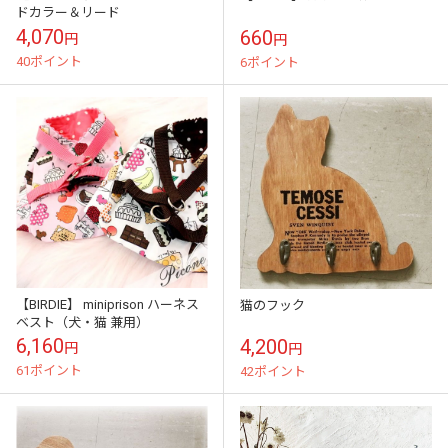
ドカラー＆リード
4,070
660
円
円
40ポイント
6ポイント
【BIRDIE】 miniprison ハーネス
猫のフック
ベスト（犬・猫 兼用）
6,160
4,200
円
円
61ポイント
42ポイント