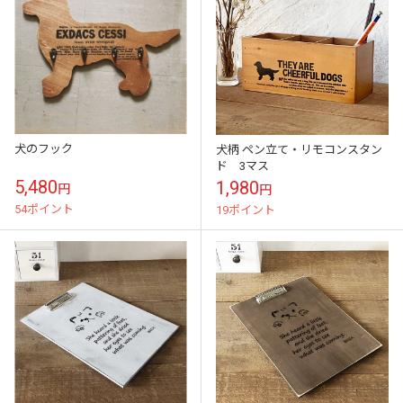
犬のフック
犬柄 ペン立て・リモコンスタン
ド 3マス
5,480
1,980
円
円
54ポイント
19ポイント