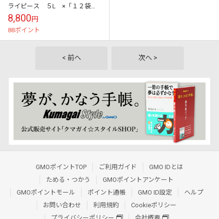
ライピース ５L ×「１２袋セ
ット」
8,800
円
88ポイント
< 前へ
次へ >
GMOポイントTOP
ご利用ガイド
GMO IDとは
ためる・つかう
GMOポイントアンケート
GMOポイントモール
ポイント通帳
GMO ID設定
ヘルプ
お問い合わせ
利用規約
Cookieポリシー
プライバシーポリシー
会社概要