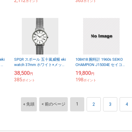
2,112
363
ポイント
ポイント
ki
SPQR スポール 五十嵐威暢 eki
108418 腕時計 1960s SEIKO
ッシ
watch 37mm ホワイト×メッシ
CHAMPION J15004E セイコー
レデ
ュベルト [ 腕時計 メンズ レデ
チャンピオン 19石 セイコー
38,500
19,800
円
円
ィース ペアウォッ...
ヴィンテ...
385
198
ポイント
ポイント
« 先頭
< 前のページ
1
2
3
4