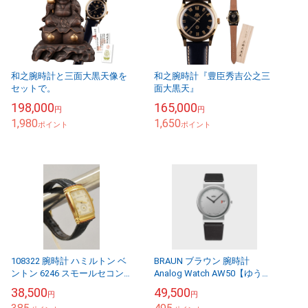
和之腕時計と三面大黒天像を
和之腕時計『豊臣秀吉公之三
セットで。
面大黒天』
198,000
165,000
円
円
1,980
1,650
ポイント
ポイント
108322 腕時計 ハミルトン ベ
BRAUN ブラウン 腕時計
ントン 6246 スモールセコン
Analog Watch AW50【ゆうパ
ド 箱付き
ケット不可】
38,500
49,500
円
円