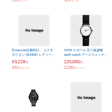
33
53
ポイント
ポイント
[Swarovski] 腕時計。 コスモ
SPQR スポール 五十嵐威暢
うパ
ポリタン 5644081 レディース
earth watch アースウォッチ
ホワイト
機械式腕時計 自動巻き [ 腕時
65,228
220,000
円
円
計 メンズ レディース ペ...
652
2,200
ポイント
ポイント