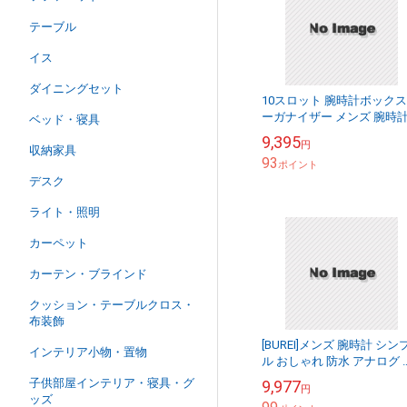
テーブル
イス
ダイニングセット
10スロット 腕時計ボックス
ーガナイザー メンズ 腕時
ベッド・寝具
ィスプレイ 収納ケース 最
9,395
円
42mmのすべての腕時計と
収納家具
93
マートウォッ...
ポイント
デスク
ライト・照明
カーペット
カーテン・ブラインド
クッション・テーブルクロス・
布装飾
[BUREI]メンズ 腕時計 シン
インテリア小物・置物
ル おしゃれ 防水 アナログ 
時計 人気 ブランド メンズ 
子供部屋インテリア・寝具・グ
9,977
円
計Q
ッズ