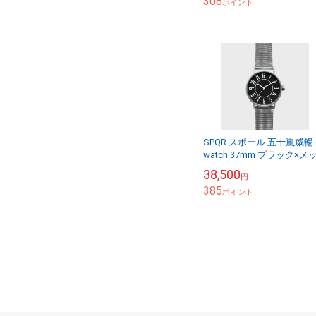
308
ポイント
SPQR スポール 五十嵐威暢 e
watch 37mm ブラック×メ
ュベルト [ 腕時計 メンズ 
38,500
円
ィース ペアウォッ...
385
ポイント