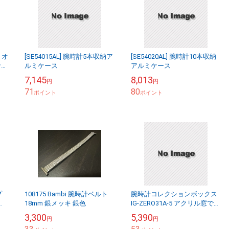
 オ
[SE54015AL] 腕時計5本収納ア
[SE54020AL] 腕時計10本収納
計デ
ルミケース
アルミケース
大
7,145
8,013
円
円
ス
71
80
ポイント
ポイント
プ
108175 Bambi 腕時計ベルト
腕時計コレクションボックス
腕
18mm 銀メッキ 銀色
IG-ZERO31A-5 アクリル窓でソ
時
ーラータイプもＯＫ
3,300
5,390
円
円