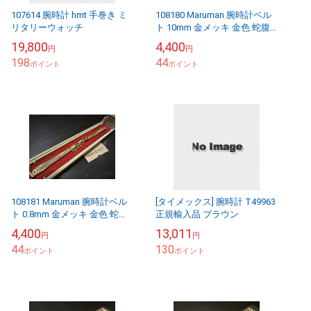
107614 腕時計 hmt 手巻き ミ
108180 Maruman 腕時計ベル
リタリーウォッチ
ト 10mm 金メッキ 金色 蛇腹
DEAD STOCK
19,800
4,400
円
円
198
44
ポイント
ポイント
108181 Maruman 腕時計ベル
[タイメックス] 腕時計 T49963
ト 0.8mm 金メッキ 金色 蛇腹
正規輸入品 ブラウン
DEAD STOCK
4,400
13,011
円
円
44
130
ポイント
ポイント