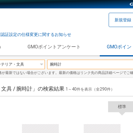
新規登録
階認証設定の仕様変更に関するお知らせ
う
GMOポイントアンケート
GMOポイン
格が最新ではない場合がございます。最新の価格はリンク先の商品詳細ページでご
文具 / 腕時計」の検索結果
1
40
290
～
件を表示（全
件）
標準