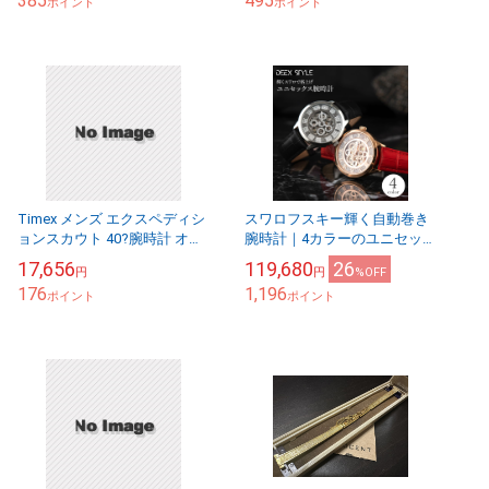
385
495
ポイント
ポイント
Timex メンズ エクスペディシ
スワロフスキー輝く自動巻き
ョンスカウト 40?腕時計 オブ
腕時計｜4カラーのユニセック
セッション迷彩
スモデル｜watch01
17,656
119,680
26
円
円
%OFF
176
1,196
ポイント
ポイント