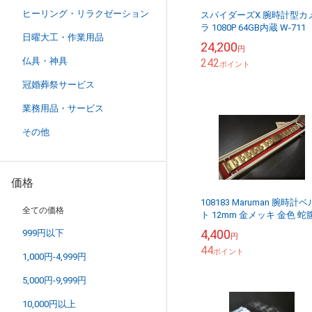
ヒーリング・リラクゼーション
スパイダーズX 腕時計型カ
ラ 1080P 64GB内蔵 W-711
日曜大工・作業用品
24,200
円
仏具・神具
242
ポイント
冠婚葬祭サービス
業務用品・サービス
その他
価格
108183 Maruman 腕時計ベ
全ての価格
ト 12mm 金メッキ 金色 蛇腹
DEAD STOCK
4,400
999円以下
円
44
ポイント
1,000円-4,999円
5,000円-9,999円
10,000円以上