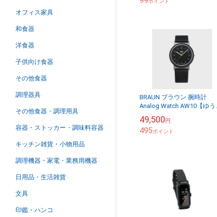
99
ポイント
オフィス家具
和食器
洋食器
子供向け食器
その他食器
調理器具
BRAUN ブラウン 腕時計
Analog Watch AW10【ゆ
その他食器・調理用具
ケット不可】
49,500
円
容器・ストッカー・調味料容器
495
ポイント
キッチン雑貨・小物用品
調理機器・家電・業務用機器
日用品・生活雑貨
文具
印鑑・ハンコ