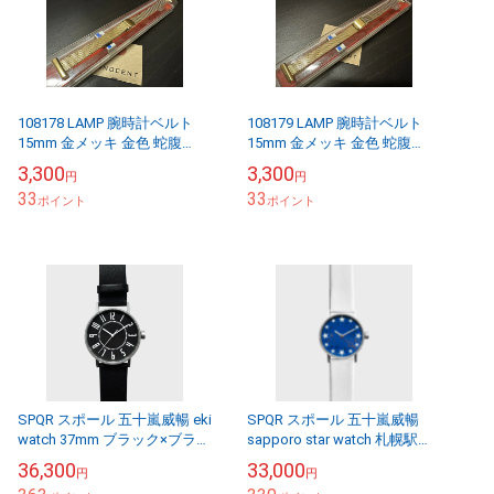
108178 LAMP 腕時計ベルト
108179 LAMP 腕時計ベルト
15mm 金メッキ 金色 蛇腹
15mm 金メッキ 金色 蛇腹
DEAD STOCK
DEAD STOCK
3,300
3,300
円
円
33
33
ポイント
ポイント
SPQR スポール 五十嵐威暢 eki
SPQR スポール 五十嵐威暢
watch 37mm ブラック×ブラッ
sapporo star watch 札幌駅星
クベルト [ 腕時計 メンズ レデ
の大時計 30mm 革ベルト [ 腕
36,300
33,000
円
円
ィース ペアウォッ...
時計 メンズ レ...