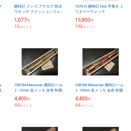
メ
腕時計 メンズ アナログ 防水
107613 腕時計 hmt 手巻き ミ
ウオッチ ファッションウォッ
リタリーウォッチ
チ クロノグラフ調 金属 皮 ベ
1,077
19,800
円
円
ルト 文字盤 バンドファッショ
10
198
ン ...
ポイント
ポイント
ル
108184 Maruman 腕時計ベル
108185 Maruman 腕時計ベル
ト 12mm 金メッキ 金色 蛇腹
ト 10mm 金メッキ 金色 蛇腹
DEAD STOCK
DEAD STOCK
4,400
4,400
円
円
44
44
ポイント
ポイント