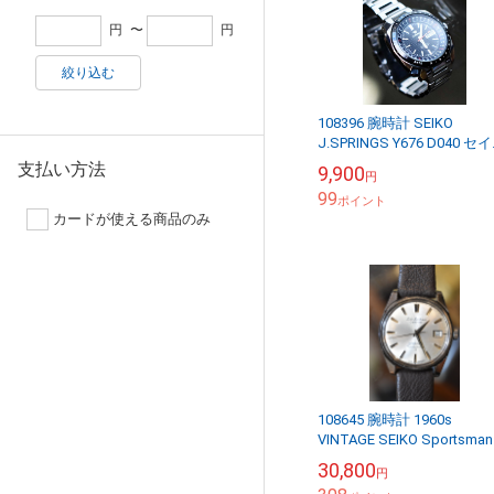
円
〜
円
絞り込む
108396 腕時計 SEIKO
J.SPRINGS Y676 D040 セ
ージェイスプリングス マン
支払い方法
9,900
円
リーカレンダー 自動巻...
99
ポイント
カードが使える商品のみ
108645 腕時計 1960s
VINTAGE SEIKO Sportsman
Calendar セイコー ヴィン
30,800
円
ジ 17石...