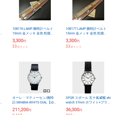
108176 LAMP 腕時計ベルト
108177 LAMP 腕時計ベルト
イコ
15mm 金メッキ 金色 蛇腹
15mm 金メッキ 金色 蛇腹
ス
DEAD STOCK
DEAD STOCK
3,300
3,300
円
円
33
33
ポイント
ポイント
オーレ・マティーセン/腕時
SPQR スポール 五十嵐威暢 eki
計/ARABIA-WHITE-DIAL【ゆう
watch 37mm ホワイト×ブラッ
テー
パケット不可】
クベルト [ 腕時計 メンズ レデ
211,200
36,300
円
円
ィース ペアウォッ...