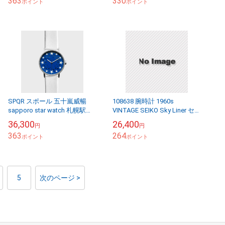
363
330
ポイント
ポイント
SPQR スポール 五十嵐威暢
108638 腕時計 1960s
sapporo star watch 札幌駅星
VINTAGE SEIKO Sky Liner セイ
の大時計 37mm 革ベルト [ 腕
コー ヴィンテージ 21石 手巻
36,300
26,400
円
円
時計 メンズ レ...
き
363
264
ポイント
ポイント
5
次のページ >