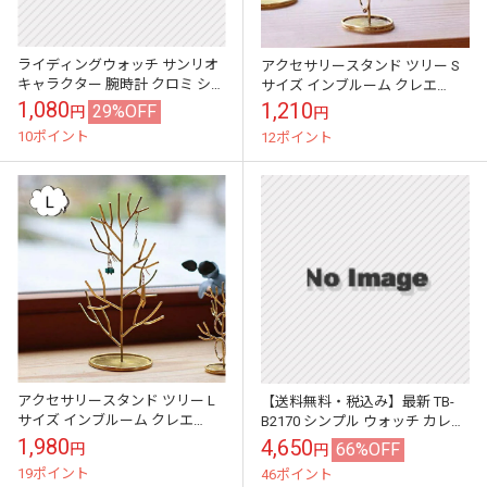
ライディングウォッチ サンリオ
アクセサリースタンド ツリー S
キャラクター 腕時計 クロミ シナ
サイズ インブルーム クレエ
モロール マイメロディ ユニック
Creer in bloom 92050001 アクセ
1,080
1,210
29%OFF
円
円
SR-0054 小学生 子ども...
サリー 収納ケ...
10ポイント
12ポイント
アクセサリースタンド ツリー L
【送料無料・税込み】最新 TB-
サイズ インブルーム クレエ
B2170 シンプル ウォッチ カレン
Creer in bloom 92050002 アクセ
ダー 本革 ステンレス シルバー
1,980
4,650
66%OFF
円
円
サリー 収納ケ...
ブラック 色 カラー 銀 ...
19ポイント
46ポイント