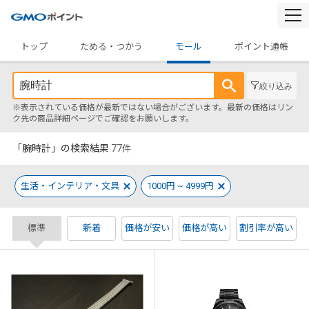
togg
navi
トップ
ためる・つかう
モール
ポイント通帳
絞り込み
※表示されている価格が最新ではない場合がございます。最新の価格はリン
ク先の商品詳細ページでご確認をお願いします。
「腕時計」の検索結果
77
件
生活・インテリア・文具
1000円 ~ 4999円
標準
新着
価格が安い
価格が高い
割引率が高い