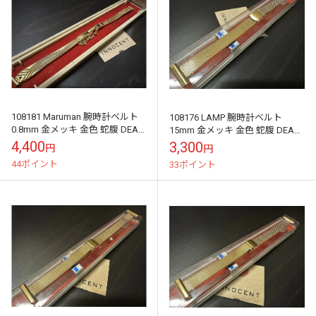
108181 Maruman 腕時計ベルト
108176 LAMP 腕時計ベルト
0.8mm 金メッキ 金色 蛇腹 DEAD
15mm 金メッキ 金色 蛇腹 DEAD
STOCK
STOCK
4,400
3,300
円
円
44ポイント
33ポイント