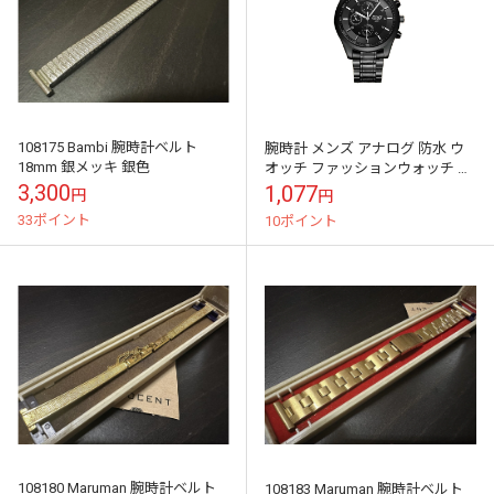
108175 Bambi 腕時計ベルト
腕時計 メンズ アナログ 防水 ウ
18mm 銀メッキ 銀色
オッチ ファッションウォッチ ク
ロノグラフ調 金属 皮 ベルト 文
3,300
1,077
円
円
字盤 バンドファッション ...
33ポイント
10ポイント
108180 Maruman 腕時計ベルト
108183 Maruman 腕時計ベルト