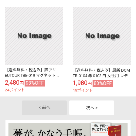
【送料無料・税込み】訳アリ
【送料無料・税込み】最新 DOM
EUTOUR TBE-019 マグネット 磁
TB-0104 赤 0102 白 女性用 レデ
石 磁力 magnet 腕 時計 クォーツ
ィース お洒落 クォーツ スケルト
2,480
1,980
93%OFF
83%OFF
円
円
ブラック 色 ...
ン 透けてる 文...
24ポイント
19ポイント
< 前へ
次へ >