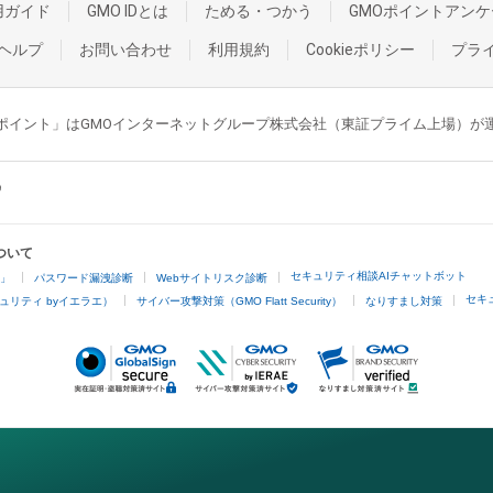
用ガイド
GMO IDとは
ためる・つかう
GMOポイントアンケ
ヘルプ
お問い合わせ
利用規約
Cookieポリシー
プラ
GMOポイント」はGMOインターネットグループ株式会社（東証プライム上場）
ついて
セキュリティ相談AIチャットボット
4」
パスワード漏洩診断
Webサイトリスク診断
セキ
ュリティ byイエラエ）
サイバー攻撃対策（GMO Flatt Security）
なりすまし対策