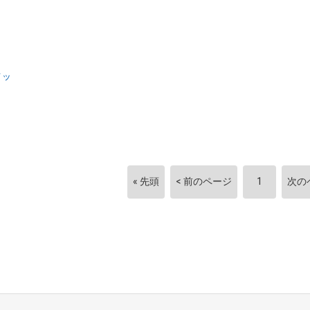
メッ
« 先頭
< 前のページ
1
次の