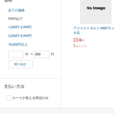
価格
全ての価格
999円以下
1,000円-4,999円
アジャストボルト M8X75 
キ品
5,000円-9,999円
224
円
10,000円以上
2
ポイント
円
〜
円
絞り込む
支払い方法
カードが使える商品のみ