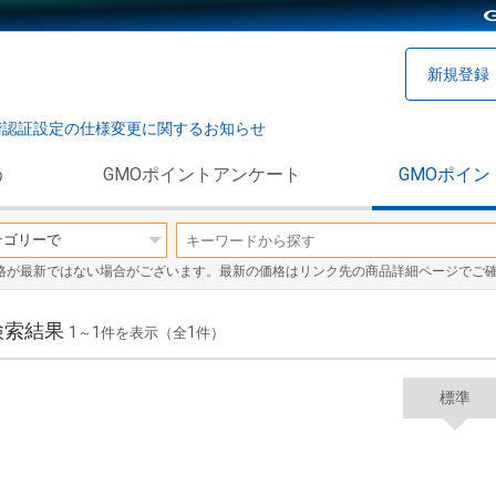
新規登録
階認証設定の仕様変更に関するお知らせ
う
GMOポイントアンケート
GMOポイン
格が最新ではない場合がございます。最新の価格はリンク先の商品詳細ページでご
検索結果
1
1
1
～
件を表示（全
件）
標準