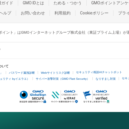
用ガイド
GMO IDとは
ためる・つかう
GMOポイントアンケ
ヘルプ
お問い合わせ
利用規約
Cookieポリシー
プラ
GMOポイント」はGMOインターネットグループ株式会社（東証プライム上場）
ついて
セキュリティ相談AIチャットボット
4」
パスワード漏洩診断
Webサイトリスク診断
セキ
ュリティ byイエラエ）
サイバー攻撃対策（GMO Flatt Security）
なりすまし対策