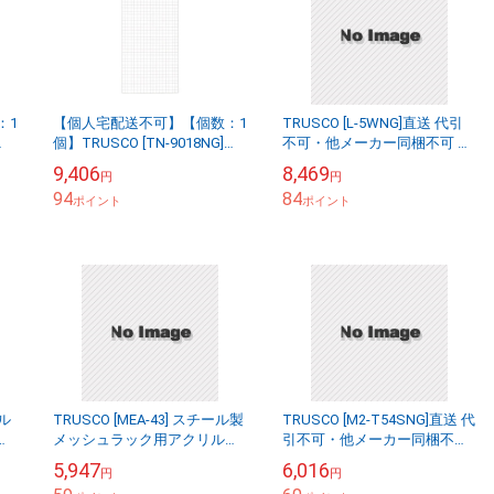
：1
【個人宅配送不可】【個数：1
TRUSCO [L-5WNG]直送 代引
個】TRUSCO [TN-9018NG]
不可・他メーカー同梱不可 ボ
ー
「直送」【代引不可・他メー
ルトレス軽量ＮＧ色棚板中受
9,406
8,469
円
円
プ
カー同梱不可】 ディスプレイ
４個付１５０
94
84
ネット...
ポイント
ポイント
ール
TRUSCO [MEA-43] スチール製
TRUSCO [M2-T54SNG]直送 代
棚
メッシュラック用アクリル板
引不可・他メーカー同梱不可
１１９０Ｘ２９０
Ｍ２軽中量棚用棚板１４１６×
5,947
6,016
円
円
４３０棚受