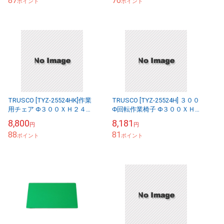
87
76
ポイント
会議...
ポイント
TRUSCO [TYZ-25524HK]作業
TRUSCO [TYZ-25524H] ３００
用チェア Φ３００ＸＨ２４０
Φ回転作業椅子 Φ３００ＸＨ
キャスター付
２４０
8,800
8,181
円
円
88
81
ポイント
ポイント