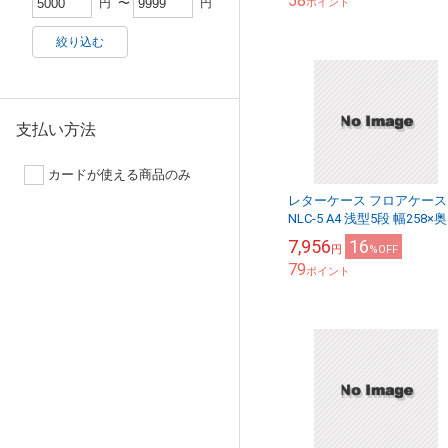
58
ポイント
円
〜
円
絞り込む
支払い方法
カードが使える商品のみ
レターケース フロアケース
NLC-5 A4 浅型5段 幅258×
341x高さ151mm 【送料無
7,956
16
円
%OFF
(北海道・沖縄・離島を除く..
79
ポイント