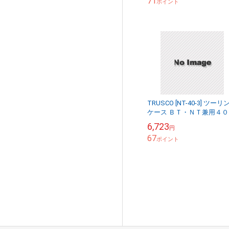
71
ポイント
TRUSCO [NT-40-3] ツーリ
ケース ＢＴ・ＮＴ兼用４０
３個収納
6,723
円
67
ポイント