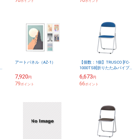
70
70
グテー...
ポイント
セ...
ポイント
アートパネル（AZ-1）
【個数：1個】TRUSCO [FC-
奥行
1000TSB]折りたたみパイプ椅
料
子ウレタンレザーシ
7,920
6,673
円
円
.
79
66
ポイント
ポイント