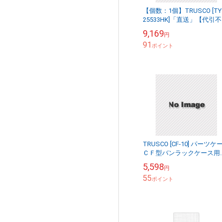
【個数：1個】TRUSCO [TY
25533HK]「直送」【代引不
可・他メーカー同梱不可】
9,169
円
業用チェア Φ３００ＸＨ３
91
０ キ...
ポイント
TRUSCO [CF-10] パーツケ
ＣＦ型バンラックケース用
板
5,598
円
55
ポイント