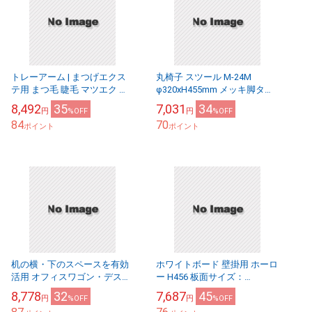
トレーアーム | まつげエクス
丸椅子 スツール M-24M
テ用 まつ毛 睫毛 マツエク ま
φ320xH455mm メッキ脚タイ
つエク マツエク まつえく パ
プ 会議椅子 打ち合わせ
8,492
35
7,031
34
円
%OFF
円
%OFF
イプ約60mmのスペース取り
84
70
付け可能 ...
ポイント
ポイント
机の横・下のスペースを有効
ホワイトボード 壁掛用 ホーロ
活用 オフィスワゴン・デスク
ー H456 板面サイズ：
ターナ ND-101SN
W600xH450mm ホーローホワ
8,778
32
7,687
45
円
%OFF
円
%OFF
イト 無地 白板 学校 オフィス