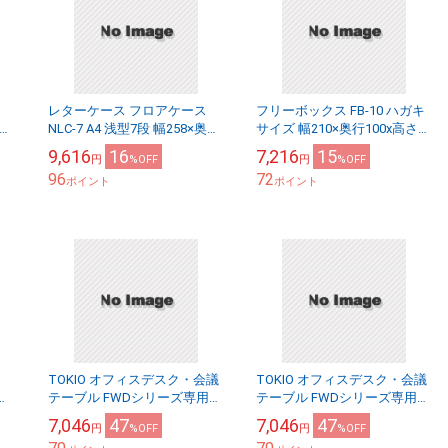
レターケース フロアケース
フリーボックス FB-10 ハガキ
奥行
NLC-7 A4 浅型7段 幅258×奥行
サイズ 幅210×奥行100x高さ
料
341x高さ151mm 【送料無料
310mm はがき アンケート回
9,616
16
7,216
15
円
%OFF
円
%OFF
.
(北海道・沖縄・離島を除く...
収 ポスト ナカバヤシ
96
72
ポイント
ポイント
TOKIO オフィスデスク・会議
TOKIO オフィスデスク・会議
プ
テーブル FWDシリーズ専用
テーブル FWDシリーズ専用
インジケーター付スイッチ
衝突検知センサー FWD-TCS1
7,046
47
7,046
47
円
%OFF
円
%OFF
FWD-TDH5 事務机 ミーティン
事務机 ミーティングテーブル