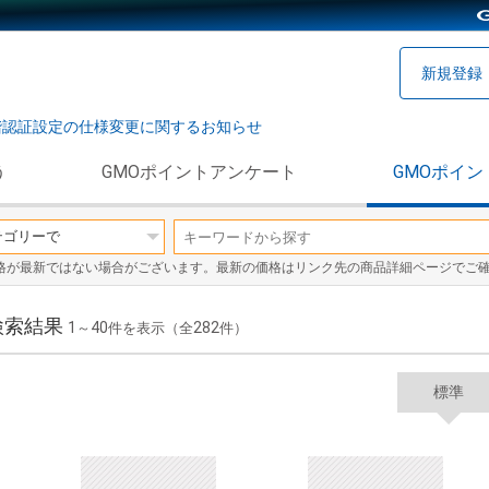
新規登録
階認証設定の仕様変更に関するお知らせ
う
GMOポイントアンケート
GMOポイン
格が最新ではない場合がございます。最新の価格はリンク先の商品詳細ページでご
検索結果
1
40
282
～
件を表示（全
件）
標準