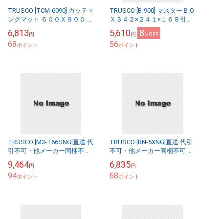
TRUSCO [TCM-6090] カッティ
TRUSCO [B-900] マスターＢＯ
ングマット ６００Ｘ９００ 厚
Ｘ３４２×２４１×１６８引出
み３ｍｍ Ａ１サイズ
３
6,813
5,610
8
円
円
%OFF
68
56
ポイント
ポイント
TRUSCO [M3-T66SNG]直送 代
TRUSCO [BN-5XNG]直送 代引
引不可・他メーカー同梱不可
不可・他メーカー同梱不可 軽
Ｍ３００Ｋｇ型中量棚板１７
量棚用棚板ボルトナット８個
9,464
6,835
円
円
４０×５５０
付１５００×
94
68
ポイント
ポイント