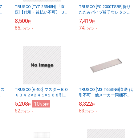
Z-
TRUSCO [TYZ-25545H] 「直
TRUSCO [FC-2000TSBR]折り
送]【代引・後払い不可】 ３０
たたみパイプ椅子ウレタンレ
作
０Φ回転作業椅子 Φ３００Ｘ
ザーシ
8,500
7,419
円
円
３
Ｈ４５０
85
74
ポイント
ポイント
ース
TRUSCO [E-400] マスターＢＯ
TRUSCO [M3-T65SNG]直送 代
棚
Ｘ３４２×２４１×１６８引出
引不可・他メーカー同梱不可
２
Ｍ３００Ｋｇ型中量棚板１７
5,208
10
8,322
円
%OFF
円
４０×４５０
52
83
ポイント
ポイント