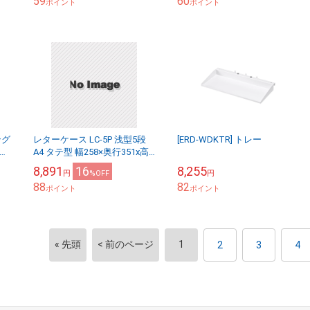
59
60
ポイント
ポイント
ング
レターケース LC-5P 浅型5段
[ERD-WDKTR] トレー
用
A4 タテ型 幅258×奥行351x高
さ237mm ナカバヤシ レター
8,891
16
8,255
円
%OFF
円
トレー
88
82
ポイント
ポイント
« 先頭
< 前のページ
1
2
3
4