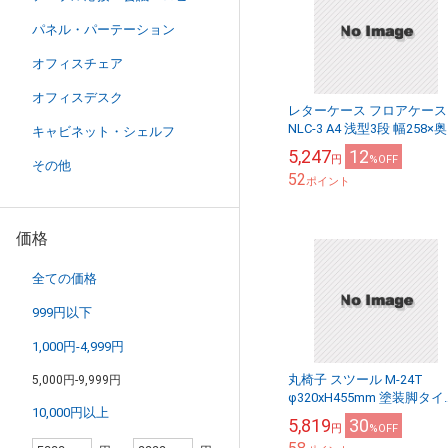
パネル・パーテーション
オフィスチェア
オフィスデスク
レターケース フロアケース
NLC-3 A4 浅型3段 幅258×
キャビネット・シェルフ
341x高さ151mm 【送料無
5,247
12
円
%OFF
(北海道・沖縄・離島を除く..
その他
52
ポイント
価格
全ての価格
999円以下
1,000円-4,999円
丸椅子 スツール M-24T
5,000円-9,999円
φ320xH455mm 塗装脚タイ
10,000円以上
会議椅子 打ち合わせ
5,819
30
円
%OFF