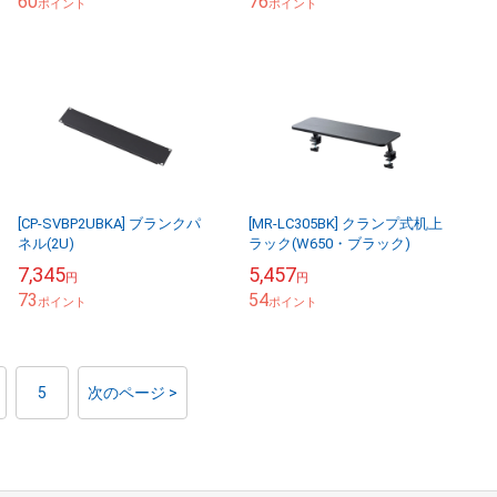
60
76
ポイント
ポイント
[CP-SVBP2UBKA] ブランクパ
[MR-LC305BK] クランプ式机上
ネル(2U)
ラック(W650・ブラック)
7,345
5,457
円
円
73
54
ポイント
ポイント
5
次のページ >