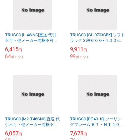
TRUSCO [L-4WNG]直送 代引
TRUSCO [SL-0703SBK] ソフト
不可・他メーカー同梱不可 ボ
ラック３段６００×４００×７
ルトレス軽量ＮＧ色棚板中受
４
6,415
9,911
円
円
４個付１２０
64
99
ポイント
ポイント
TRUSCO [M2-T46SNG]直送 代
TRUSCO [BT40-10] ツーリン
引不可・他メーカー同梱不可
グフレーム ＢＴ・ＮＴ４０兼
Ｍ２軽中量棚用棚板１１１６×
用 １０個収納
6,057
7,678
円
円
５８０棚受