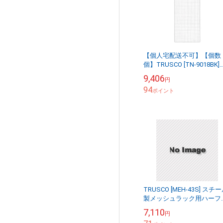
【個人宅配送不可】【個数
個】TRUSCO [TN-9018BK]
「直送」【代引不可・他メ
9,406
円
カー同梱不可】 棚用ディス
94
レイネ...
ポイント
TRUSCO [MEH-43S] スチ
製メッシュラック用ハーフ
１２０５Ｘ２７０
7,110
円