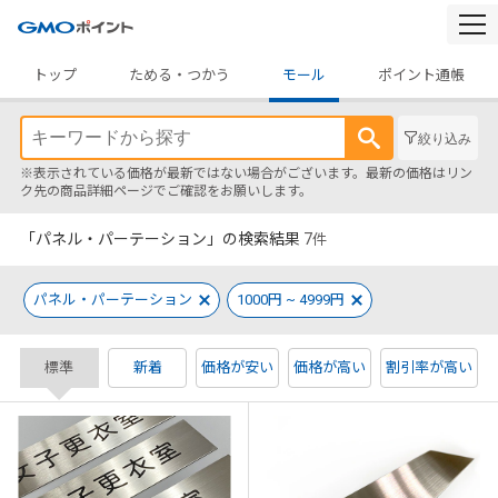
togg
navi
トップ
ためる・つかう
モール
ポイント通帳
絞り込み
※表示されている価格が最新ではない場合がございます。最新の価格はリン
ク先の商品詳細ページでご確認をお願いします。
「パネル・パーテーション」の検索結果
7
件
パネル・パーテーション
1000円 ~ 4999円
標準
新着
価格が安い
価格が高い
割引率が高い