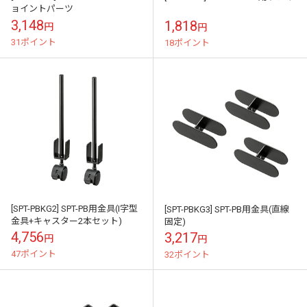
ョイントパーツ
3,148
1,818
円
円
31ポイント
18ポイント
[SPT-PBKG2] SPT-PB用金具(I字型
[SPT-PBKG3] SPT-PB用金具(直線
金具+キャスター2本セット)
固定)
4,756
3,217
円
円
47ポイント
32ポイント