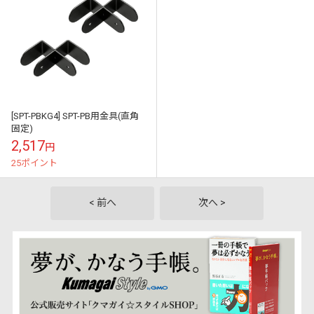
[SPT-PBKG4] SPT-PB用金具(直角
固定)
2,517
円
25ポイント
< 前へ
次へ >