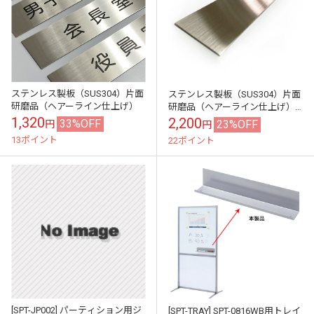
ステンレス製板（SUS304）片面
ステンレス製板（SUS304）片面
研磨品（ヘアーライン仕上げ）
研磨品（ヘアーライン仕上げ）
サイズ：550㎜ｘ150㎜ 厚み
1,320
2,200
33%OFF
23%OFF
円
円
0.5mm
13ポイント
22ポイント
[SPT-JP002] パーティション用ジ
[SPT-TRAY] SPT-0816WB用トレイ