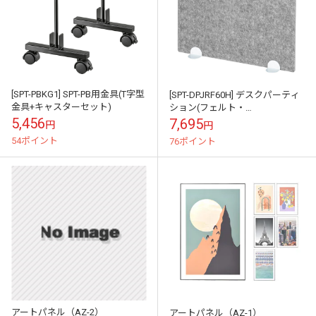
[SPT-PBKG1] SPT-PB用金具(T字型
[SPT-DPJRF60H] デスクパーティ
金具+キャスターセット)
ション(フェルト・
W600xH450mm)
5,456
7,695
円
円
54ポイント
76ポイント
アートパネル（AZ-2）
アートパネル（AZ-1）