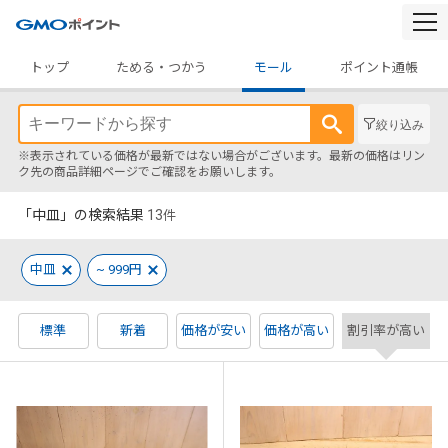
togg
navi
トップ
ためる・つかう
モール
ポイント通帳
絞り込み
※表示されている価格が最新ではない場合がございます。最新の価格はリン
ク先の商品詳細ページでご確認をお願いします。
「中皿」の検索結果
13
件
中皿
~ 999円
標準
新着
価格が安い
価格が高い
割引率が高い