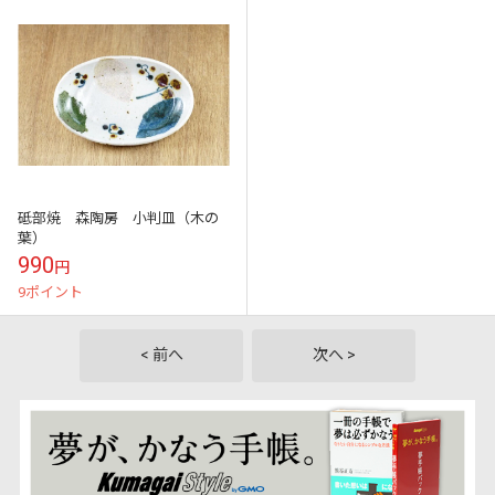
砥部焼 森陶房 小判皿（木の
葉）
990
円
9ポイント
< 前へ
次へ >