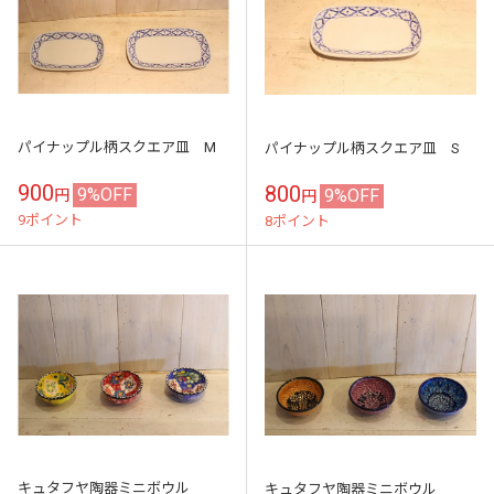
パイナップル柄スクエア皿 M
パイナップル柄スクエア皿 S
900
800
9%OFF
9%OFF
円
円
9ポイント
8ポイント
キュタフヤ陶器ミニボウル
キュタフヤ陶器ミニボウル