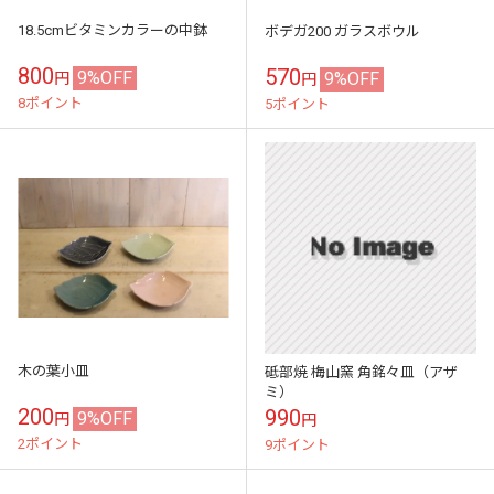
18.5cmビタミンカラーの中鉢
ボデガ200 ガラスボウル
800
570
9%OFF
9%OFF
円
円
8ポイント
5ポイント
木の葉小皿
砥部焼 梅山窯 角銘々皿（アザ
ミ）
200
990
9%OFF
円
円
2ポイント
9ポイント