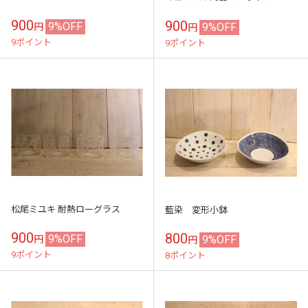
900
900
9%OFF
9%OFF
円
円
9ポイント
9ポイント
松尾ミユキ 耐熱ローグラス
藍染 変形小鉢
900
800
9%OFF
9%OFF
円
円
9ポイント
8ポイント