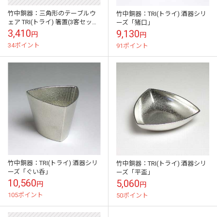
竹中銅器：三角形のテーブルウ
竹中銅器：TRI(トライ) 酒器シリ
ェア TRI(トライ) 箸置(3客セッ
ーズ「猪口」
ト/5客セット)
3,410
9,130
円
円
34ポイント
91ポイント
竹中銅器：TRI(トライ) 酒器シリ
竹中銅器：TRI(トライ) 酒器シリ
ーズ「ぐい呑」
ーズ「平盃」
10,560
5,060
円
円
105ポイント
50ポイント