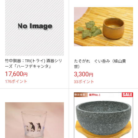
竹中銅器：TRI(トライ) 酒器シリ
たそがれ ぐい呑み（植山黄
ーズ「ハーフデキャンタ」
世）
17,600
3,300
円
円
176ポイント
33ポイント