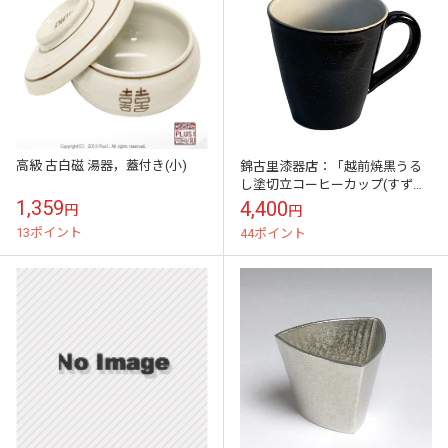
高級 古白磁 湯器，蓋付き(小)
錦古里漆器店：「越前焼黒うる
し塗切立コーヒーカップ(すず
粉)」NISHIKINURI
1,359
4,400
円
円
13ポイント
44ポイント