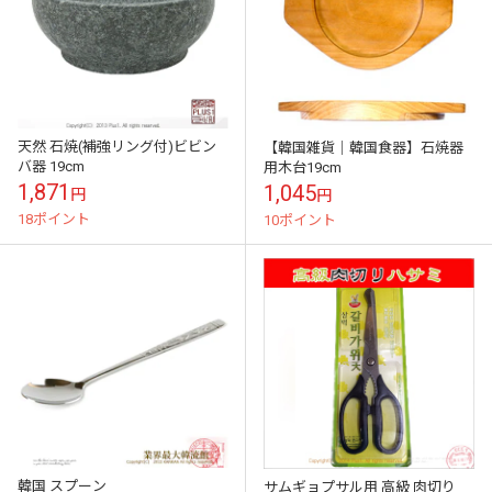
天然 石焼(補強リング付)ビビン
【韓国雑貨｜韓国食器】石焼器
バ器 19cm
用木台19cm
1,871
1,045
円
円
18ポイント
10ポイント
韓国 スプーン
サムギョプサル用 高級 肉切り