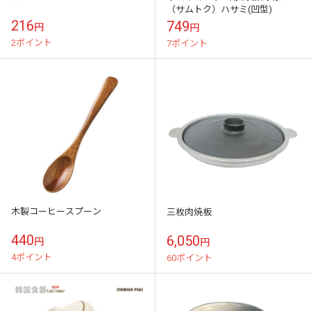
（サムトク）ハサミ(凹型)
216
749
円
円
2ポイント
7ポイント
木製コーヒースプーン
三枚肉焼板
440
6,050
円
円
4ポイント
60ポイント