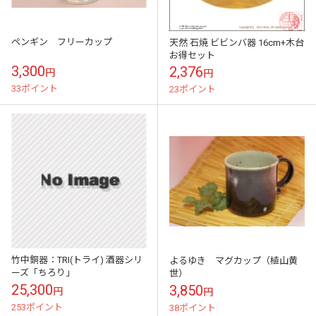
ペンギン フリーカップ
天然 石焼 ビビンバ器 16cm+木台
お得セット
3,300
2,376
円
円
33ポイント
23ポイント
竹中銅器：TRI(トライ) 酒器シリ
よるゆき マグカップ（植山黄
ーズ「ちろり」
世）
25,300
3,850
円
円
253ポイント
38ポイント