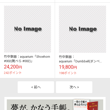
竹中銅器：aquarium「Shoehorn
竹中銅器：
#002(靴べら #002)」
aquarium「Dumbbell(ダンベ
ル)」0.5kg/1kg/2kg
24,200
19,800
円
円
242ポイント
198ポイント
< 前へ
次へ >