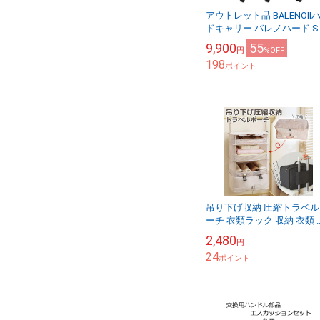
アウトレット品 BALENOⅡ
ドキャリー バレノハード S
イズ ハードケース
9,900
55
円
%OFF
198
ポイント
吊り下げ収納 圧縮トラベル
ーチ 衣類ラック 収納 衣類 
スペース トラベルバッグ 
2,480
円
ナーバッグ 圧縮袋 圧縮バ
24
大容量...
ポイント