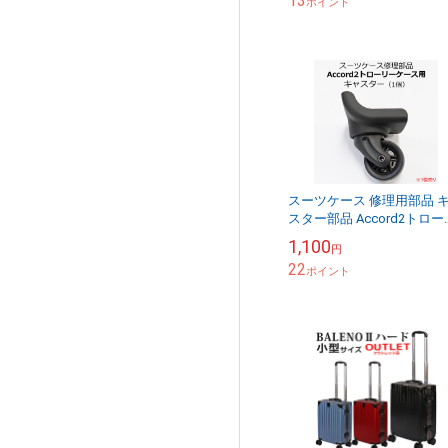
13
BT2MJ02 ...
ポイント
スーツケース 修理用部品 
スター部品 Accord2トロー
ーケース用 送料別
1,100
円
22
ポイント