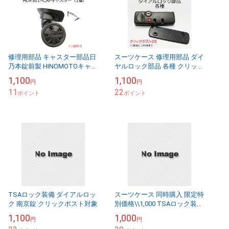
修理用部品 キャスター部品日
スーツケース 修理用部品 ダイ
乃本錠前製 HINOMOTOキャス
ヤルロック部品 各種 クリック
ター HLW501MCAP 送料別
ポスト対象
1,100
1,100
円
円
11
22
ポイント
ポイント
TSAロック装備 ダイアルロッ
スーツケース 同時購入 限定特
ク 南京錠 クリックポスト対象
別価格\\1,000 TSAロック装備
ツートンカラー スーツケース
1,100
1,000
円
円
ベルト Neon-Light