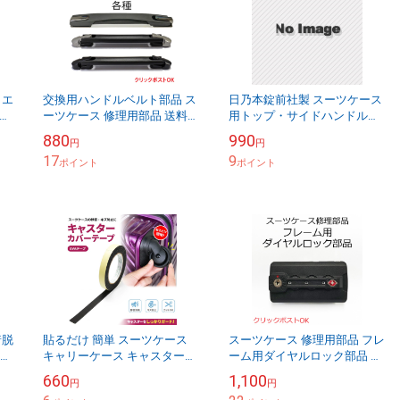
 エ
交換用ハンドルベルト部品 ス
日乃本錠前社製 スーツケース
修
ーツケース 修理用部品 送料別
用トップ・サイドハンドルベ
ス
クリックポストOK
ルト部品 クリックポストOK
880
990
円
円
5400円以上で送料無料
17
9
ポイント
ポイント
着脱
貼るだけ 簡単 スーツケース
スーツケース 修理用部品 フレ
ーチ
キャリーケース キャスターカ
ーム用ダイヤルロック部品 各
洗面
バーテープ EVAテープ 静音 キ
種 クリックポスト対象
660
1,100
円
円
ース
ズ防止 摩耗防止 車輪保護 騒