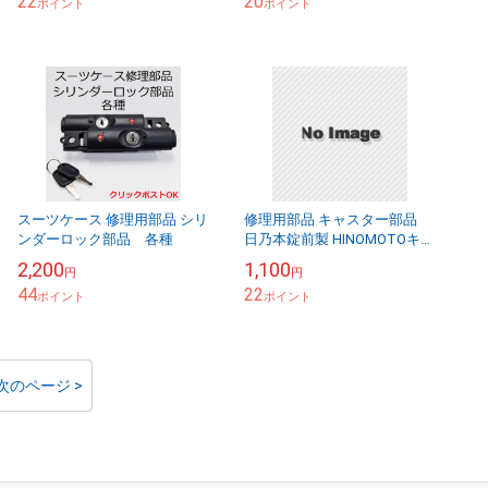
22
20
ポイント
ポイント
スーツケース 修理用部品 シリ
修理用部品 キャスター部品
ンダーロック部品 各種
日乃本錠前製 HINOMOTOキャ
スター LT60 送料別
2,200
1,100
円
円
44
22
ポイント
ポイント
次のページ >