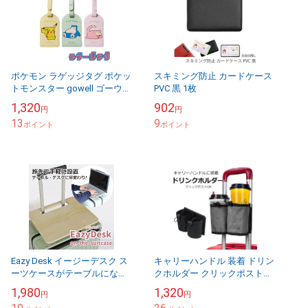
ポケモン ラゲッジタグ ポケッ
スキミング防止 カードケース
トモンスター gowell ゴーウェ
PVC 黒 1枚
ル トラベルネーム タグ ラゲ
1,320
902
円
円
ージタグ スーツケース 旅行バ
13
9
ッ...
ポイント
ポイント
Eazy Desk イージーデスク ス
キャリーハンドル 装着 ドリン
ーツケースがテーブルになる
クホルダー クリックポスト対
旅行便利グッズ スーツケース
象
1,980
1,320
円
円
用テーブル ノマドワーク対応