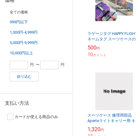
価格
全ての価格
999円以下
1,000円-4,999円
ラゲージタグ HAPPY FLIGH
ネームタグ スーツケースの
5,000円-9,999円
印に クリックポスト対象
500
円
10,000円以上
10
ポイント
円
〜
円
絞り込む
支払い方法
スーツケース 修理用部品
カードが使える商品のみ
Apertaライトキャリー用 
スター部品 日乃本錠前製
1,320
円
HINOMOTOキャスター