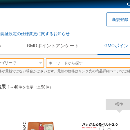
新規登録
階認証設定の仕様変更に関するお知らせ
う
GMOポイントアンケート
GMOポイン
格が最新ではない場合がございます。最新の価格はリンク先の商品詳細ページでご
結果
1
40
58
～
件を表示（全
件）
標準