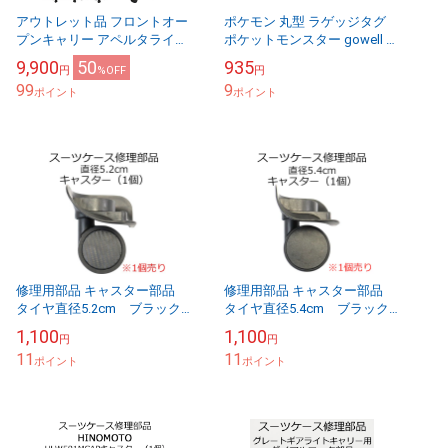
アウトレット品 フロントオー
ポケモン 丸型 ラゲッジタグ
プンキャリー アペルタライト
ポケットモンスター gowell ゴ
キャリーケース Apertaライト
ーウェル トラベルネーム タグ
9,900
50
935
円
%OFF
円
ファスナータイプ 機内持ち込
ラゲージタグ スーツケース
99
9
ポイント
み可能 ...
旅...
ポイント
修理用部品 キャスター部品
修理用部品 キャスター部品
タイヤ直径5.2cm ブラック
タイヤ直径5.4cm ブラック
送料別
送料別
1,100
1,100
円
円
11
11
ポイント
ポイント