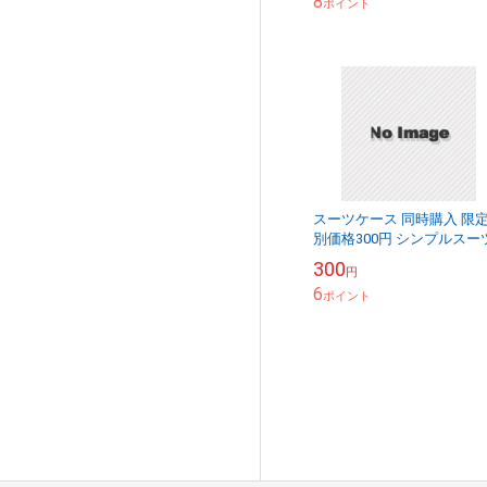
8
便...
ポイント
スーツケース 同時購入 限
別価格300円 シンプルスー
ケースベルト
300
円
6
ポイント