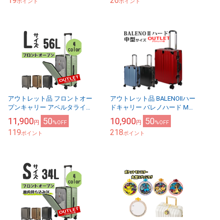
19
26
...
ポイント
ポイント
アウトレット品 フロントオー
アウトレット品 BALENOⅡハー
プンキャリー アペルタライト
ドキャリー バレノハード Mサ
キャリーケース Apertaライト
イズ ハードケース
11,900
50
10,900
50
円
%OFF
円
%OFF
ファスナータイプ Lサイズ 長
119
218
期旅行
ポイント
ポイント