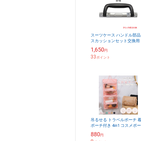
スーツケース ハンドル部品
スカッションセット交換用 
理 部品 送料別 クリックポ
1,650
円
トOK
33
ポイント
吊るせる トラベルポーチ 
ポーチ付き 4in1 コスメポ
化粧ポーチ メイクポーチ 
880
円
ポーチ 旅行ポーチ レディ