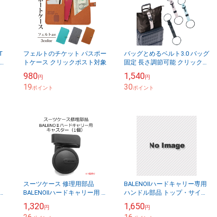
T
フェルトのチケット パスポー
バッグとめるベルト3.0 バッグ
目
トケース クリックポスト対象
固定 長さ調節可能 クリックポ
スト対象
980
1,540
円
円
19
30
ポイント
ポイント
スーツケース 修理用部品
BALENOⅡハードキャリー専用
キャ
BALENOⅡハードキャリー用 キ
ハンドル部品 トップ・サイド
ャスター部品 日乃本錠前製
用部品 修理 送料別 クリック
1,320
1,650
円
円
HINOMOTOキャスター
ポストOK