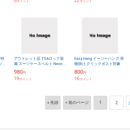
6
22
音軽減 ...
ポイント
ポイント
定特
アウトレット品 TSAロック装
Easy Hang イージーハング 荷
ツ
備 スーツケースベルト Neon-
物掛け クリックポスト対象
Light ネオンライト ベルト ク
980
800
円
円
リックポスト対象
19
16
ポイント
ポイント
« 先頭
< 前のページ
1
2