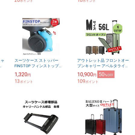
26
16
BT2MJ02...
ポイント
ポイント
キャ
スーツケース ストッパー
アウトレット品 フロントオー
リ
FINSTOP フィンストップ
プンキャリー アペルタライト
Apertaライトキャリー専用 ブ
キャリーケース Apertaライト
1,320
10,900
50
円
円
%OFF
レーキストッパー 2個1セット
ファスナータイプ Mサイズ 短
13
109
後付け...
ポイント
期旅行...
ポイント