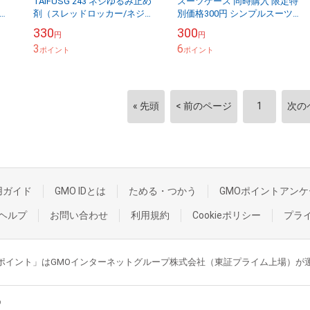
イ
TAIFUSG 243 ネジゆるみ止め
スーツケース 同時購入 限定特
ラ
剤（スレッドロッカー/ネジロ
別価格300円 シンプルスーツ
色｜
ック剤） 中強度タイプ 10ml
ケースベルト
330
300
円
円
タイトボンド 金属 嫌気性接...
3
6
ポイント
ポイント
« 先頭
< 前のページ
1
次の
用ガイド
GMO IDとは
ためる・つかう
GMOポイントアンケ
ヘルプ
お問い合わせ
利用規約
Cookieポリシー
プラ
GMOポイント」はGMOインターネットグループ株式会社（東証プライム上場）