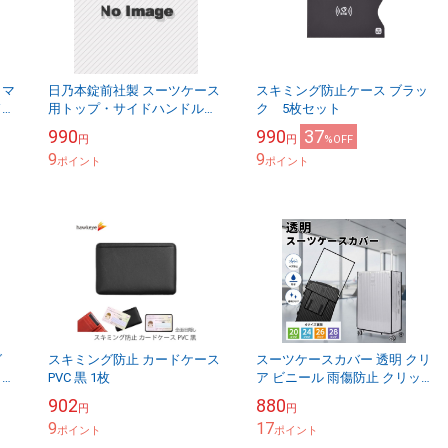
とマ
日乃本錠前社製 スーツケース
スキミング防止ケース ブラッ
ドキ
用トップ・サイドハンドルベ
ク 5枚セット
レー
ルト部品 クリックポストOK
990
990
37
円
円
%OFF
ト
5400円以上で送料無料
9
9
ポイント
ポイント
グ
スキミング防止 カードケース
スーツケースカバー 透明 クリ
 ゴ
PVC 黒 1枚
ア ビニール 雨傷防止 クリッ
タグ
クポスト対象
902
880
円
円
9
17
ポイント
ポイント