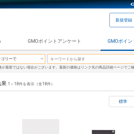
新規登録
う
GMOポイントアンケート
GMOポイン
格が最新ではない場合がございます。最新の価格はリンク先の商品詳細ページでご
結果
1
18
18
～
件を表示（全
件）
標準