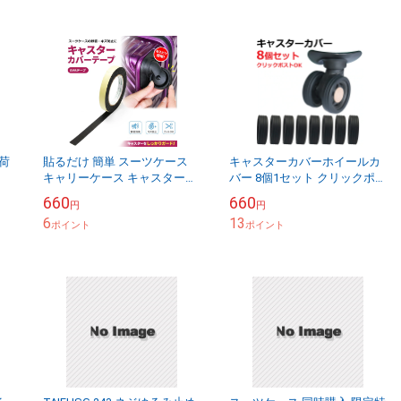
 荷
貼るだけ 簡単 スーツケース
キャスターカバーホイールカ
キャリーケース キャスターカ
バー 8個1セット クリックポス
バーテープ EVAテープ 静音 キ
ト対象
660
660
円
円
ズ防止 摩耗防止 車輪保護 騒
6
13
音軽減 ...
ポイント
ポイント