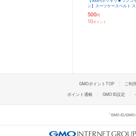
【500円ポッキリ★ワンコ
ン】スーツケースベルト ス
イドロック付き｜選べる6
500
円
クリックポスト送料200円
10
ポイント
GMOポイントTOP
ご利
ポイント通帳
GMO ID設定
「GMO ID/