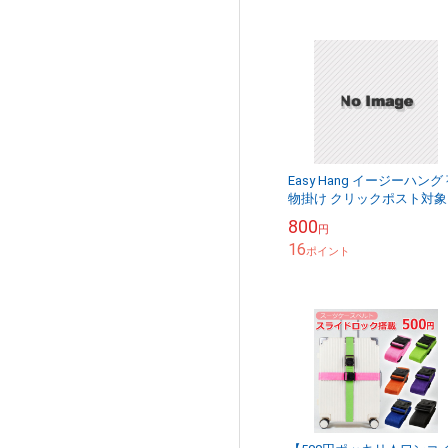
Easy Hang イージーハング
物掛け クリックポスト対象
800
円
16
ポイント