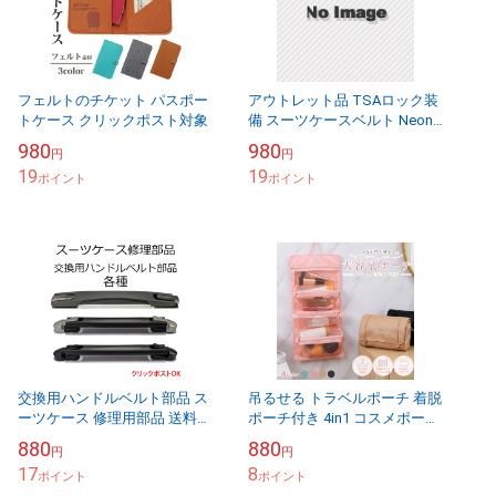
フェルトのチケット パスポー
アウトレット品 TSAロック装
トケース クリックポスト対象
備 スーツケースベルト Neon-
Light ネオンライト ベルト ク
980
980
円
円
リックポスト対象
19
19
ポイント
ポイント
交換用ハンドルベルト部品 ス
吊るせる トラベルポーチ 着脱
ーツケース 修理用部品 送料別
ポーチ付き 4in1 コスメポーチ
クリックポストOK
化粧ポーチ メイクポーチ 洗面
880
880
円
円
ポーチ 旅行ポーチ レディース
17
8
ポイント
便...
ポイント