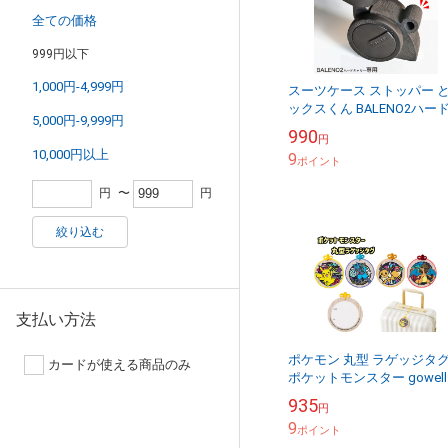
全ての価格
999円以下
1,000円-4,999円
スーツケース ストッパー 
ックスくん BALENO2ハー
5,000円-9,999円
ャリー専用 2個1セット ブ
990
円
キストッパー クリックポス
10,000円以上
9
OK
ポイント
円
〜
円
絞り込む
支払い方法
ポケモン 丸型 ラゲッジタ
カードが使える商品のみ
ポケットモンスター gowell
ーウェル トラベルネーム 
935
円
ラゲージタグ スーツケース
9
旅...
ポイント