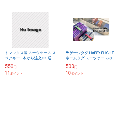
トマックス製 スーツケース ス
ラゲージタグ HAPPY FLIGHT
ペアキー 1本から注文OK 送料
ネームタグ スーツケースの目
別 返品不可
印に クリックポスト対象
550
500
円
円
11
10
ポイント
ポイント