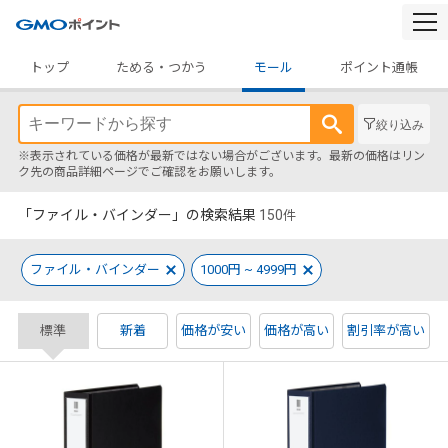
togg
navi
トップ
ためる・つかう
モール
ポイント通帳
絞り込み
※表示されている価格が最新ではない場合がございます。最新の価格はリン
ク先の商品詳細ページでご確認をお願いします。
「ファイル・バインダー」の検索結果
150
件
ファイル・バインダー
1000円 ~ 4999円
標準
新着
価格が安い
価格が高い
割引率が高い