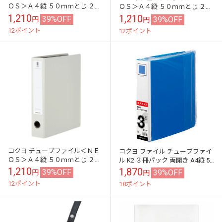
ＯＳ＞Ａ４縦 ５０ｍｍとじ ２穴
ＯＳ＞Ａ４縦 ５０ｍｍとじ ２穴
オリーブグリーン ﾌ-NE650DG ネ
カーマインレッド ﾌ-NE650R ネオ
1,210
1,210
39%OFF
39%OFF
円
円
オス 多枚数 大量
ス 多枚数 大量
12ポイント
12ポイント
コクヨ チューブファイル＜ＮＥ
コクヨ ファイル チューブファイ
ＯＳ＞Ａ４縦 ５０ｍｍとじ ２穴
ル K2 ３冊パック 両開き A4縦 5
オフホワイト ﾌ-NE650W ネオス
センチ 2穴 青 99KK2ﾌ-
1,210
1,870
39%OFF
39%OFF
円
円
多枚数 大量
ETB650BX3 パイプ...
12ポイント
18ポイント