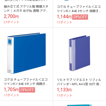
組み立て式 アクリル製 眼鏡スタ
コクヨ チューブファイル＜エコ
ンド｜メガネ めがね 透明 アクリ
ツインR＞ A4E 3センチ 両開き
ル 並べる 綺麗 スタイリッシュ
フ-RT635B
2,700
1,144
28%OFF
円
円
インテリア 飾る 収納
27ポイント
11ポイント
コクヨ チューブファイル＜エコ
リヒトラブ リクエスト リフィル
ツインR＞ B4E 5センチ 両開き
バインダーMTL A4 S型 30穴 背幅
フ-RT659B
50mm 青 G3903-8
1,705
1,133
28%OFF
円
円
17ポイント
11ポイント