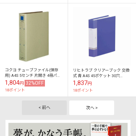
コクヨ チューブファイル(保存
リヒトラブ クリアーブック 交換
用) A4S 5センチ 片開き 4冊パッ
式 青 A4S 45ポケット 30穴
ク フ-VM650MX4
G3806-8 LIHITLAB クリアブック
1,804
1,837
32%OFF
円
円
クリヤブック...
18ポイント
18ポイント
< 前へ
次へ >