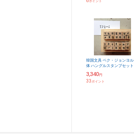
6
お Rubber...
ポイント
韓国文具 ペク・ジョンヨル
体 ハングルスタンプセット 
手書きスタンプ
3,340
円
33
ポイント