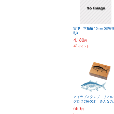
実印 本柘植 15mm (精密
彫)
4,180
円
41
ポイント
アイラブスタンプ リアル
グロ (1536-002) みんな
きをスタンプにしました 
660
円
バースタンプ こどものか