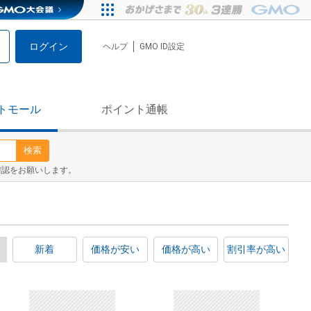
ログイン
ヘルプ
GMO ID設定
トモール
ポイント通帳
検索
確認をお願いします。
新着
価格が安い
価格が高い
割引率が高い