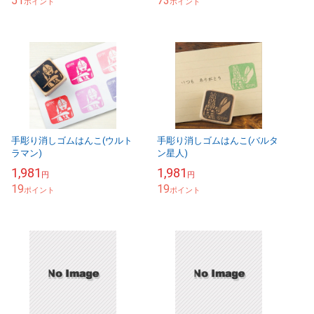
51
73
ポイント
ポイント
手彫り消しゴムはんこ(ウルト
手彫り消しゴムはんこ(バルタ
ラマン)
ン星人)
1,981
1,981
円
円
19
19
ポイント
ポイント