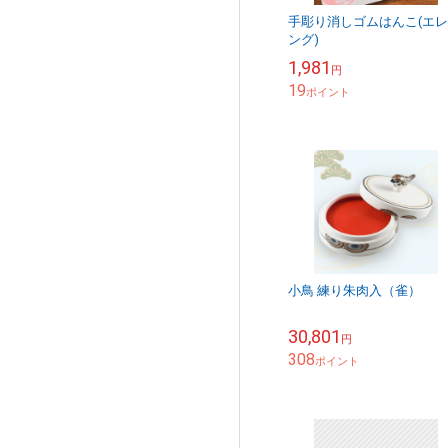
手彫り消しゴムはんこ(エ
ング)
1,981
円
19
ポイント
小鳥 練り朱肉入（雀）
30,801
円
308
ポイント