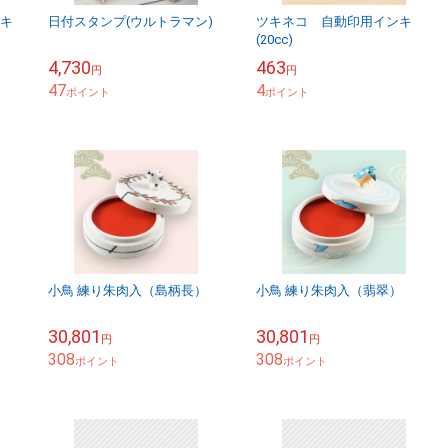
レキ
日付スタンプ(ウルトラマン)
ツキネコ 自動印用インキ
(20cc)
4,730
463
円
円
47
4
ポイント
ポイント
小鳥 練り朱肉入（島柄長）
小鳥 練り朱肉入（翡翠）
30,801
30,801
円
円
308
308
ポイント
ポイント