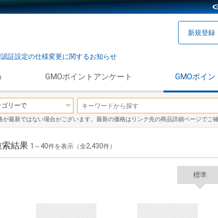
新規登録
階認証設定の仕様変更に関するお知らせ
う
GMOポイントアンケート
GMOポイン
格が最新ではない場合がございます。最新の価格はリンク先の商品詳細ページでご
検索結果
1
40
2,430
～
件を表示（全
件）
標準