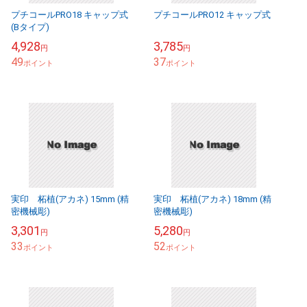
プチコールPRO18 キャップ式
プチコールPRO12 キャップ式
(Bタイプ)
4,928
3,785
円
円
49
37
ポイント
ポイント
実印 柘植(アカネ) 15mm (精
実印 柘植(アカネ) 18mm (精
密機械彫)
密機械彫)
3,301
5,280
円
円
33
52
ポイント
ポイント