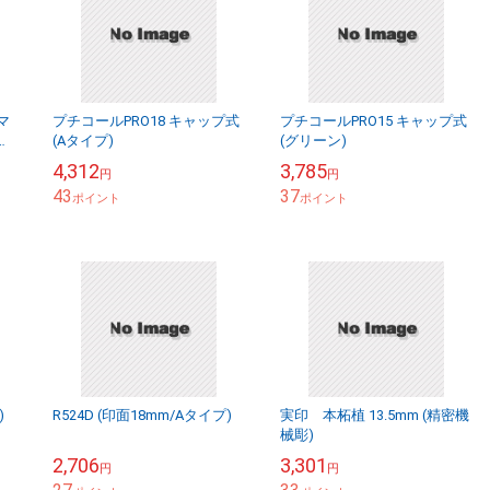
マ
プチコールPRO18 キャップ式
プチコールPRO15 キャップ式
の好
(Aタイプ)
(グリーン)
ラ
4,312
3,785
円
円
43
37
ポイント
ポイント
)
R524D (印面18mm/Aタイプ)
実印 本柘植 13.5mm (精密機
械彫)
2,706
3,301
円
円