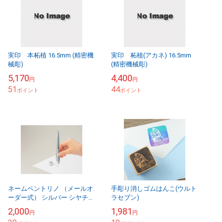
実印 本柘植 16.5mm (精密機
実印 柘植(アカネ) 16.5mm
械彫)
(精密機械彫)
5,170
4,400
円
円
51
44
ポイント
ポイント
ネームペントリノ （メールオ
手彫り消しゴムはんこ(ウルト
ーダー式） シルバー シヤチハ
ラセブン)
タ NP-TF1/MO
2,000
1,981
円
円