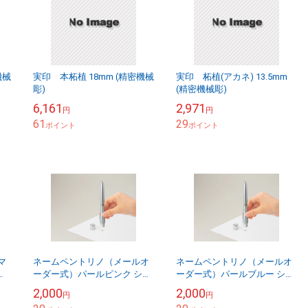
機械
実印 本柘植 18mm (精密機械
実印 柘植(アカネ) 13.5mm
彫)
(精密機械彫)
6,161
2,971
円
円
61
29
ポイント
ポイント
マ
ネームペントリノ（メールオ
ネームペントリノ（メールオ
の好
ーダー式）パールピンク シヤ
ーダー式）パールブルー シヤ
ラ
チハタ NP-TF2/MO
チハタ NP-TF3/MO
2,000
2,000
円
円