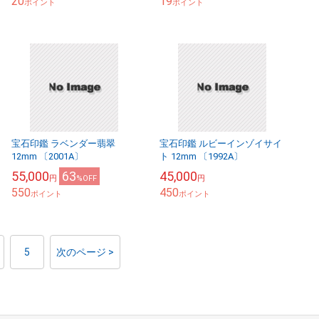
20
19
ポイント
ポイント
宝石印鑑 ラベンダー翡翠
宝石印鑑 ルビーインゾイサイ
12mm 〔2001A〕
ト 12mm 〔1992A〕
55,000
63
45,000
円
%OFF
円
550
450
ポイント
ポイント
5
次のページ >