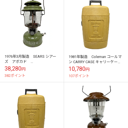
1976年3月製造 SEARS シアー
1981年製造 Coleman コールマ
ズ アボカド
ン CARRY CASE キャリーケー
model:476/72325 箱・説明書
ス クラムシェルケース ラン
38,280
10,780
円
円
付き ヴィンテージ ランタン 2
タンケース プラスチック...
382ポイント
107ポイント
マン...