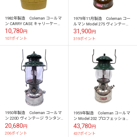
1982年製造 Coleman コールマ
1979年11月製造 Coleman コー
ン CARRY CASE キャリーケー
ルマン Model 275 ヴィンテージ
ス クラムシェルケース ラン
ランタン ブラウン【Antique ア
10,780
31,900
円
円
タンケース プラスチック...
ンティー...
107ポイント
319ポイント
1950年製造 Coleman コールマ
1959年製造 Coleman コールマ
ン 220D ヴィンテージ ランタン
ン Model 202 プロフェッショナ
GREEN 2マントル【Antique アン
ル ヴィンテージ ランタン
20,680
43,780
円
円
ティーク...
GREEN/SILVE...
206ポイント
437ポイント