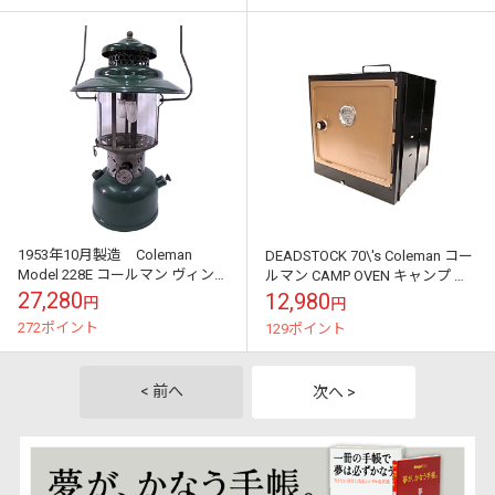
1953年10月製造 Coleman
DEADSTOCK 70\'s Coleman コー
Model 228E コールマン ヴィンテ
ルマン CAMP OVEN キャンプ オ
ージ ランタン グリーン
ーブン 1970年代製 未使用 説明
27,280
12,980
円
円
【Antique アンティ...
書...
272ポイント
129ポイント
< 前へ
次へ >