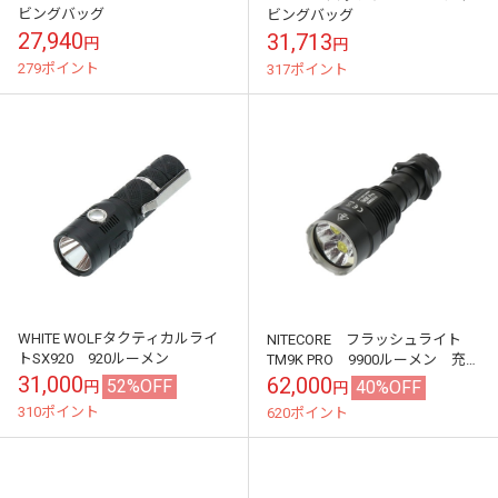
ビングバッグ
ビングバッグ
27,940
31,713
円
円
279ポイント
317ポイント
WHITE WOLFタクティカルライ
NITECORE フラッシュライト
トSX920 920ルーメン
TM9K PRO 9900ルーメン 充電
式
31,000
62,000
52%OFF
40%OFF
円
円
310ポイント
620ポイント