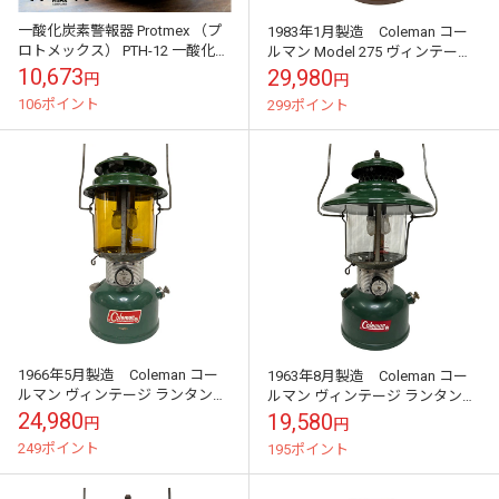
一酸化炭素警報器 Protmex （プ
1983年1月製造 Coleman コー
ロトメックス） PTH-12 一酸化炭
ルマン Model 275 ヴィンテージ
素チェッカー アラート CO中毒
ランタン ブラウン【Antique ア
10,673
29,980
円
円
防止 キャンプ 車中泊...
ンティーク...
106ポイント
299ポイント
1966年5月製造 Coleman コー
1963年8月製造 Coleman コー
ルマン ヴィンテージ ランタン
ルマン ヴィンテージ ランタン
220F 【Antique アンティーク】
228E GREEN グリーン
24,980
19,580
円
円
【中古】
【Antique アンティ...
249ポイント
195ポイント