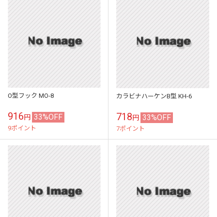
O型フック MO-8
カラビナハーケンB型 KH-6
916
718
33%OFF
33%OFF
円
円
9ポイント
7ポイント