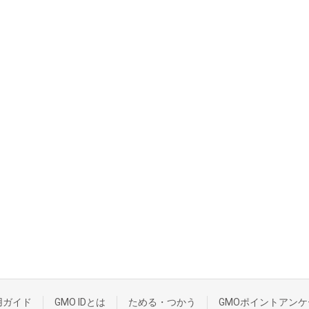
用ガイド
GMO IDとは
ためる・つかう
GMOポイントアンケ