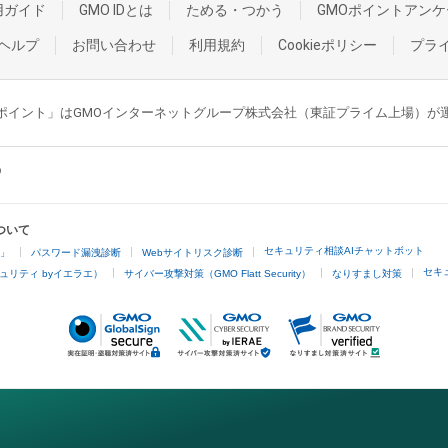
用ガイド
GMO IDとは
ためる・つかう
GMOポイントアンケ
ヘルプ
お問い合わせ
利用規約
Cookieポリシー
プラ
GMOポイント」はGMOインターネットグループ株式会社（東証プライム上場）
ついて
セキュリティ相談AIチャットボット
4」
パスワード漏洩診断
Webサイトリスク診断
セキ
ュリティ byイエラエ）
サイバー攻撃対策（GMO Flatt Security）
なりすまし対策