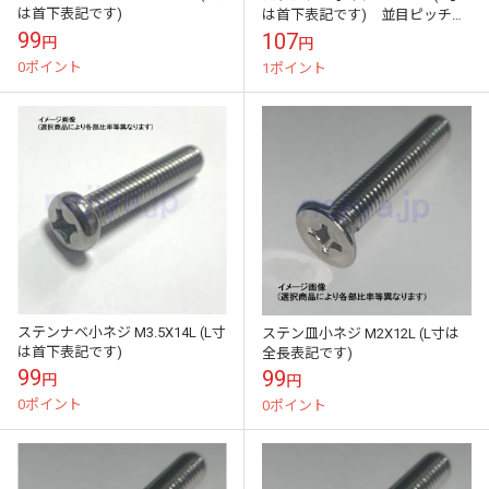
は首下表記です)
は首下表記です) 並目ピッチ
(P=1.25）
99
107
円
円
0ポイント
1ポイント
ステンナベ小ネジ M3.5X14L (L寸
ステン皿小ネジ M2X12L (L寸は
は首下表記です)
全長表記です)
99
99
円
円
0ポイント
0ポイント