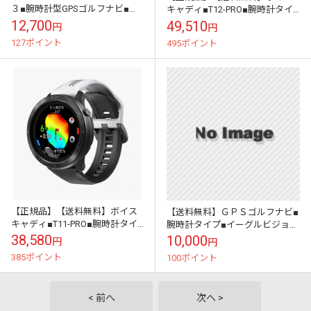
３■腕時計型GPSゴルフナビ■２
キャディ■T12-PRO■腕時計タイ
０２１年４月発売モデル
プ■GPSゴルフナビ■2025年11月
12,700
49,510
円
円
発売モデル
127ポイント
495ポイント
【正規品】【送料無料】ボイス
【送料無料】ＧＰＳゴルフナビ■
キャディ■T11-PRO■腕時計タイ
腕時計タイプ■イーグルビジョン
プ■GPSゴルフナビ■2024年9月
■ウォッチＡＣＥ■ＥＶ－９３３
38,580
10,000
円
円
発売モデル
385ポイント
100ポイント
< 前へ
次へ >