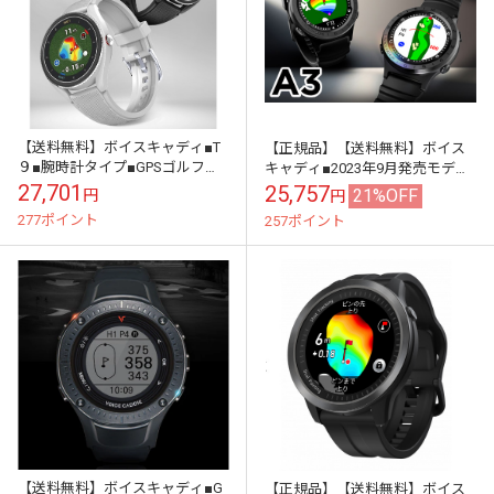
【送料無料】ボイスキャディ■T
【正規品】【送料無料】ボイス
９■腕時計タイプ■GPSゴルフナ
キャディ■2023年9月発売モデル
ビ■２０２２年モデル
■A3■腕時計型GPSゴルフナビ
27,701
25,757
21%OFF
円
円
277ポイント
257ポイント
【送料無料】ボイスキャディ■G
【正規品】【送料無料】ボイス