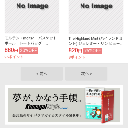
モルテン・molten バスケット
The Highland Mint (ハイランドミ
ボール トートバッグ
ント) ジェレミー・リン ヒュー
KM0080 ハンドバッグ
ストン・ロケッツ シルバーコイ
880
820
20%OFF
76%OFF
円
円
ンカード (Jer...
26ポイント
8ポイント
< 前へ
次へ >