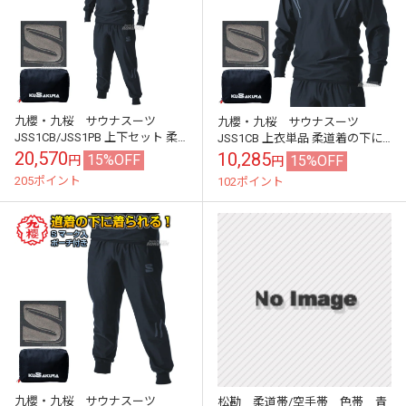
九櫻・九桜 サウナスーツ
九櫻・九桜 サウナスーツ
JSS1CB/JSS1PB 上下セット 柔
JSS1CB 上衣単品 柔道着の下に
道着の下に着るサウナスーツ 早
着るサウナスーツジャケット 早
20,570
10,285
15%OFF
15%OFF
円
円
川繊維
川繊維
205ポイント
102ポイント
九櫻・九桜 サウナスーツ
松勘 柔道帯/空手帯 色帯 青