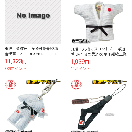
東洋 柔道帯 全柔連新規格適
九櫻・九桜マスコット ミニ柔道
合黒帯 AILE BLACK BELT エ
着 JM1 ミニ柔道衣 早川繊維工業
ールブラックベルト TMD
11,323
1,039
円
円
339ポイント
31ポイント