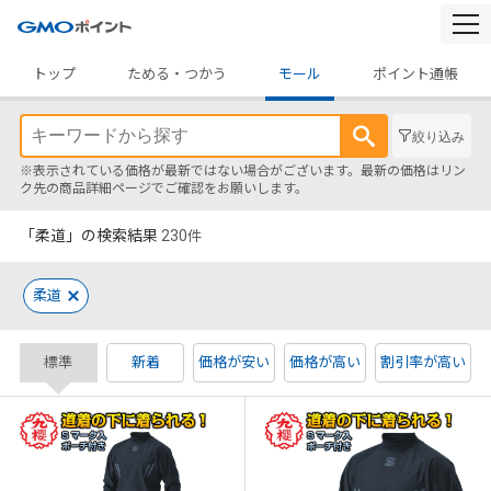
togg
navi
トップ
ためる・つかう
モール
ポイント通帳
絞り込み
※表示されている価格が最新ではない場合がございます。最新の価格はリン
ク先の商品詳細ページでご確認をお願いします。
「柔道」の検索結果
230
件
柔道
標準
新着
価格が安い
価格が高い
割引率が高い