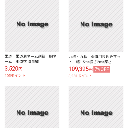
柔道 柔道着ネーム刺繍 胸ネ
九櫻・九桜 柔道用投込みマッ
ーム 柔道衣 胸刺繍
ト 幅1.5m×長さ2m×厚さ
10cm S910 投げ込みマット 早
3,520
109,395
7%OFF
円
円
川繊維
105ポイント
3,281ポイント