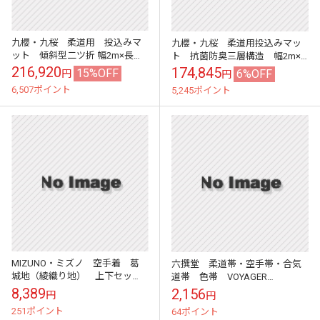
九櫻・九桜 柔道用 投込みマ
九櫻・九桜 柔道用投込みマッ
ット 傾斜型二ツ折 幅2m×長さ
ト 抗菌防臭三層構造 幅2m×
3m 厚さ2.5cm～8cm／50cmス
長さ2m×厚さ10cm S920 投げ
216,920
174,845
15%OFF
6%OFF
円
円
ロープ S915 傾斜付き投げ...
込みマット 早川繊維
6,507ポイント
5,245ポイント
MIZUNO・ミズノ 空手着 葛
六撰堂 柔道帯・空手帯・合気
城地（綾織り地） 上下セッ
道帯 色帯 VOYAGER
ト 22JG9A4101 J0号～5号
DRAGON 1号/2号/3号/4号/5
8,389
2,156
円
円
空手衣 空手道着
号/6号 茶帯・緑帯・紫帯・黄
251ポイント
64ポイント
帯・...