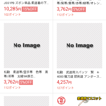
JSS1PB ズボン単品 柔道着の下
帯/紫帯/黄帯/赤帯/緑帯/オレン
に着るサウナスーツパンツ 早川
ジ帯 MATSUKAN
10,285
3,762
15%OFF
5%OFF
円
円
繊維
102ポイント
112ポイント
松勘 柔道帯/空手帯 色帯 黒
松勘 武道用スパッツ 賢 4-
帯/茶帯 太綾9A厚芯
4000 薙刀道 銃剣道 アンダース
MATSUKAN
パッツ KEN MATSUKAN
3,762
4,257
5%OFF
円
円
112ポイント
127ポイント