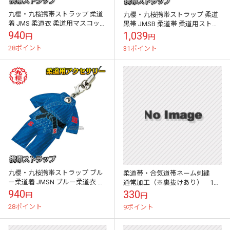
九櫻・九桜携帯ストラップ 柔道
九櫻・九桜携帯ストラップ 柔道
着 JMS 柔道衣 柔道用マスコット
黒帯 JMSB 柔道帯 柔道用ストラ
柔道着マスコットストラップ 早
ップ 早川繊維工業
940
1,039
円
円
川繊維工業
28ポイント
31ポイント
九櫻・九桜携帯ストラップ ブル
柔道帯・合気道帯ネーム刺繍
ー柔道着 JMSN ブルー柔道衣 柔
通常加工（※裏抜けあり） 1文
道用マスコット ブルー柔道着マ
字 楷書体/行書体/太めの行書
940
330
円
円
スコットストラップ 早川繊維工
体/角ゴシック体/勘亭流/ブロッ
28ポイント
9ポイント
業
ク体/筆記...