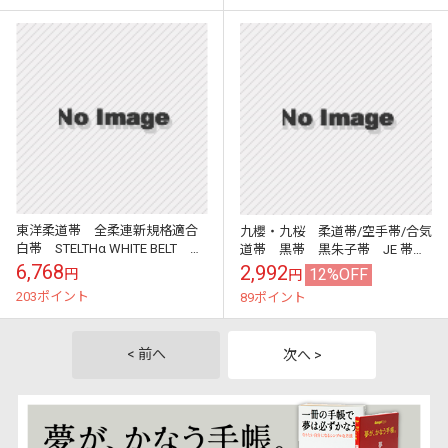
東洋柔道帯 全柔連新規格適合
九櫻・九桜 柔道帯/空手帯/合気
白帯 STELTHα WHITE BELT ス
道帯 黒帯 黒朱子帯 JE 帯
テルスホワイトベルト TMD
幅：4.5cm 黒帯 サテン帯 早川
6,768
2,992
12%OFF
円
円
繊維
203ポイント
89ポイント
< 前へ
次へ >