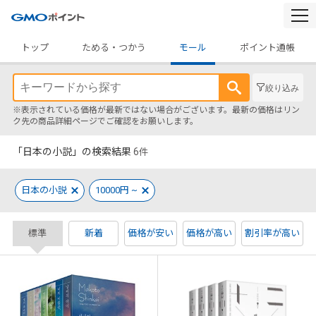
togg
navi
トップ
ためる・つかう
モール
ポイント通帳
絞り込み
※表示されている価格が最新ではない場合がございます。最新の価格はリン
ク先の商品詳細ページでご確認をお願いします。
「日本の小説」の検索結果
6
件
日本の小説
10000円 ~
標準
新着
価格が安い
価格が高い
割引率が高い