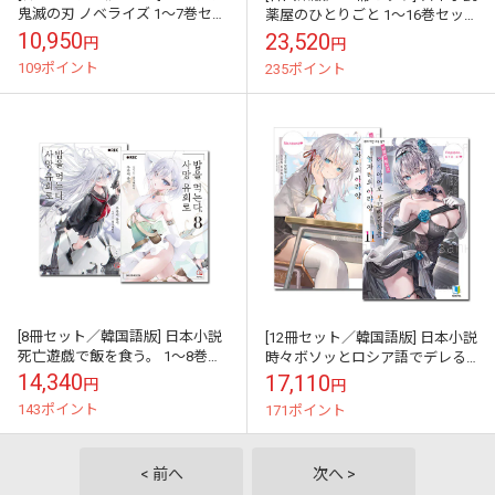
鬼滅の刃 ノベライズ 1～7巻セッ
薬屋のひとりごと 1～16巻セッ
ト
ト [16巻初回限定特典]
10,950
23,520
円
円
109ポイント
235ポイント
[8冊セット／韓国語版] 日本小説
[12冊セット／韓国語版] 日本小説
死亡遊戯で飯を食う。 1～8巻セ
時々ボソッとロシア語でデレる
ット
隣のアーリャさん 1～11巻セッ
14,340
17,110
円
円
ト [9～11巻初回限定特典]
143ポイント
171ポイント
< 前へ
次へ >