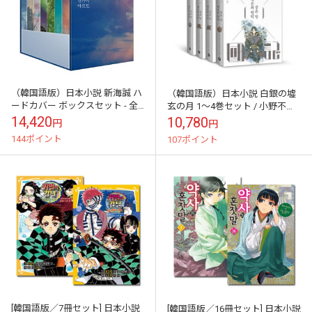
（韓国語版）日本小説 新海誠 ハ
（韓国語版）日本小説 白銀の墟
ードカバー ボックスセット - 全7
玄の月 1～4巻セット / 小野不由
巻セット（ハードカバー）
美
14,420
10,780
円
円
144ポイント
107ポイント
[韓国語版／7冊セット] 日本小説
[韓国語版／16冊セット] 日本小説