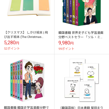
【クリスマス】 しかけ絵本 | 飛
韓国書籍 世界史子ども学習漫画
び出す絵本 (The Christmas
分野ベストセラー 「ソル・ミン
Alphabet | クリスマスのアルフ
ソクの世界史大冒険 1~5巻 : 洋装
5,280
9,980
円
円
ァベット)
特別版セット」
52ポイント
99ポイント
韓国書籍 韓国史学習漫画分野で
（韓国語版）日本書籍 菊田まり