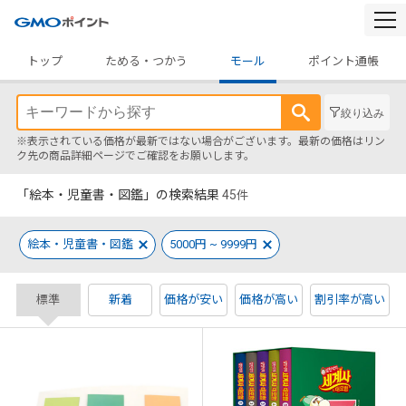
togg
navi
トップ
ためる・つかう
モール
ポイント通帳
絞り込み
※表示されている価格が最新ではない場合がございます。最新の価格はリン
ク先の商品詳細ページでご確認をお願いします。
「絵本・児童書・図鑑」の検索結果
45
件
絵本・児童書・図鑑
5000円 ~ 9999円
標準
新着
価格が安い
価格が高い
割引率が高い