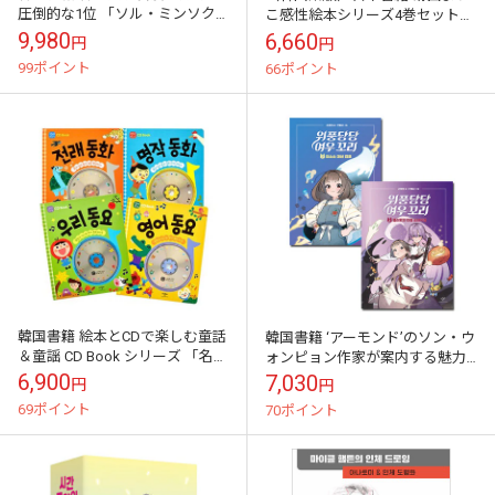
圧倒的な1位 「ソル・ミンソク
こ感性絵本シリーズ4巻セット
の韓国史大冒険 1~5巻 : 洋装特別
「いつでも会える+僕のとなりに
9,980
6,660
円
円
版セット」
は+君のためにできるコト+あの
99ポイント
66ポイント
空を」 (...
韓国書籍 絵本とCDで楽しむ童話
韓国書籍 ‘アーモンド’のソン・ウ
＆童謡 CD Book シリーズ 「名作
ォンピョン作家が案内する魅力
童話+私たちの童謡+英語童謡+伝
満点の成長童話 「威風堂々キツ
6,900
7,030
円
円
来童話」 4冊セット (ハ...
ネのしっぽ 1～3巻セット」 ハー
69ポイント
70ポイント
ドカ...