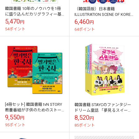
韓国書籍 10年のノウハウを1冊
（韓国語版）日本書籍
に盛り込んだカリグラフィー基
ILLUSTRATION SCENE OF KOREA
本と実務教科書 「親切なカリグ
韓国イラストレーションの今 /
5,470
6,460
円
円
ラフィー教科書」
平泉康児
54ポイント
64ポイント
[4冊セット] 韓国書籍 tvN STORY
韓国書籍 STAYCのファンタジー
教養番組が子供のためのストー
ドリーム童話 「夢見るスイート
リーテリング韓国史に生まれる
ランド 1～3巻セット」 [初回限定
9,550
8,520
円
円
「裸の韓国史 1～4巻セット...
+セット特典付き]
95ポイント
85ポイント