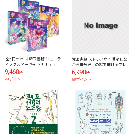
[全4冊セット] 韓国書籍 シューテ
韓国書籍 ストレスなく満足しな
ィングスター キャッチ！ティニ
がら自分だけの絵を描けるフレ
ピン 心を満たす童話 シリーズ 4
ンドリーな80種類のガイド 「シ
9,460
6,990
円
円
巻セット [ハードカバー]
ークレット・キャラクター・ド
94ポイント
69ポイント
ローイング」