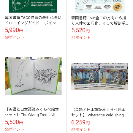
韓国書籍 TACO作家の最も心強い
韓国書籍 360°全ての方向から描
ドローイングガイド 「ポイン
く人体の図形化、そして解剖学
ト・キャラクター・ドローイン
まで 「自然なポーズドローイン
5,990
5,520
円
円
グ 2」
グ」
59ポイント
55ポイント
【英語と日本語読みくらべ絵本
【英語と日本語読みくらべ絵本
セット】 The Giving Tree ／おお
セット】 Where the Wild Things
きな木
Are （ハードカバー版）／かいじ
5,500
6,259
円
円
ゅうたちのいる...
55ポイント
62ポイント