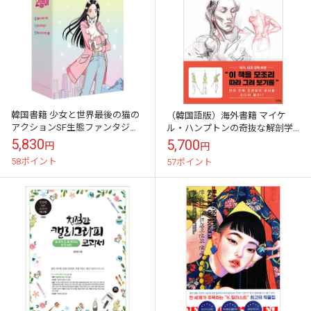
韓国書籍 少女と世界最後の猫の
（韓国語版）海外書籍 マイケ
アクションSF生態ファンタジー
ル・ハンプトンの奇抜な解剖学
童話 「時間の猫 : 特別限定版セ
と人体ドローイング記番を1冊で
5,830
5,700
円
円
ット」 (ボックスケース+タトゥ
「マイケル・ハンプトンの人体
58ポイント
57ポイント
ーシ...
の描き方」