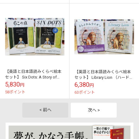
【英語と日本語読みくらべ絵本
【英語と日本語読みくらべ絵本
セット】 Six Dots: A Story of
セット】 Library Lion （ハードカ
Young Louis Braille （ハードカ...
バー版） ／ としょかんライオン
5,830
6,380
円
円
58ポイント
63ポイント
< 前へ
次へ >