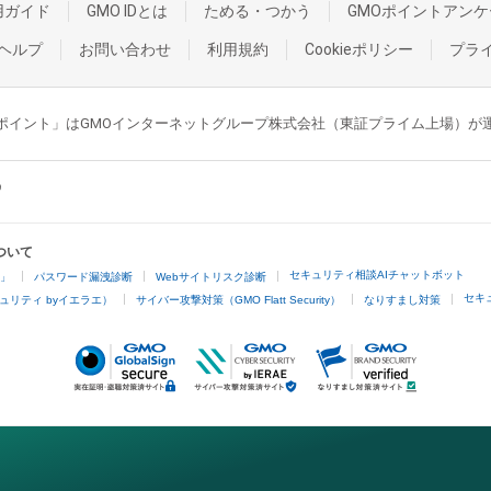
用ガイド
GMO IDとは
ためる・つかう
GMOポイントアンケ
ヘルプ
お問い合わせ
利用規約
Cookieポリシー
プラ
GMOポイント」はGMOインターネットグループ株式会社（東証プライム上場）
ついて
セキュリティ相談AIチャットボット
4」
パスワード漏洩診断
Webサイトリスク診断
セキ
ュリティ byイエラエ）
サイバー攻撃対策（GMO Flatt Security）
なりすまし対策