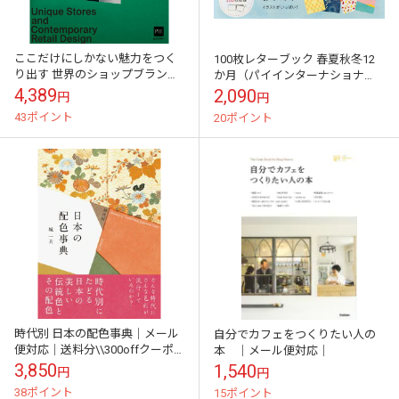
ここだけにしかない魅力をつく
100枚レターブック 春夏秋冬12
り出す 世界のショップブランデ
か月（パイインターナショナ
ィング（パイインターナショナ
ル）｜メール便対応｜
4,389
2,090
円
円
ル）｜メール便対応｜送料分
43ポイント
20ポイント
\\300off...
時代別 日本の配色事典｜メール
自分でカフェをつくりたい人の
便対応｜送料分\\300offクーポ
本 ｜メール便対応｜
ン対象｜
3,850
1,540
円
円
38ポイント
15ポイント