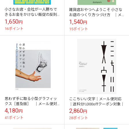
小さなお店・会社が一人勝ちで
雑貨店おやつへようこそ 小さな
きるお金をかけない販促の反則
お店のつくり方つづけ方 ｜メ
技３３｜メール便対応｜
ール便対応｜
1,650
1,540
円
円
16ポイント
15ポイント
思わず手に取る小型グラフィッ
ここちいい文字｜メール便対応
クス［普及版］ ｜メール便対
｜送料分\\300offクーポン対象｜
応｜送料分\\300offクーポン対
4,180
2,860
円
円
象｜
41ポイント
28ポイント