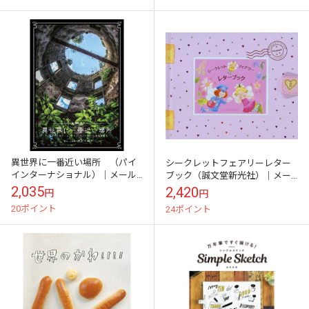
異世界に一番近い場所 （パイ
シークレットフェアリーレター
インターナショナル）｜メール
ブック（誠文堂新光社）｜メー
便対応｜送料分\\300offクーポ
ル便対応｜送料分\\300offクーポ
2,035
2,420
円
円
ン対象｜
ン対象｜
20ポイント
24ポイント