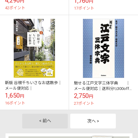
4,290
1,760
円
円
象｜
42ポイント
17ポイント
新版 谷根千ちいさなお店散歩｜
魅せる江戸文字三体字典 ｜
メール便対応｜
メール便対応｜送料分\\300offク
ーポン対象｜
1,650
2,750
円
円
16ポイント
27ポイント
< 前へ
次へ >