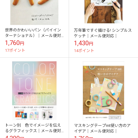
世界のかわいいパン（パイイン
万年筆ですぐ描ける! シンプルス
ターナショナル）｜メール便対
ケッチ｜メール便対応｜
応｜｜
1,760
1,430
円
円
17ポイント
14ポイント
トーン別 色でイメージを伝え
マスキングテープmt使い方のア
るグラフィックス｜メール便対
イデア｜メール便対応｜
応｜送料分\\300offクーポン対