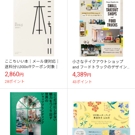
ここちいい本｜メール便対応｜
小さなテイクアウトショップ
送料分\\300offクーポン対象｜
and フードトラックのデザイン
（パイインターナショナル）｜
2,860
4,389
円
円
メール便対応｜送料分\\300offク
28ポイント
43ポイント
ーポ...