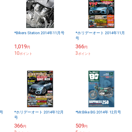
*Bikers Station 2014年11月号
*ホリデーオート 2014年11月
号
1,019
366
円
円
10
3
ポイント
ポイント
月号
*ホリデーオート 2014年12月
*Mr.Bike BG 2014年 12月号
号
366
509
円
円