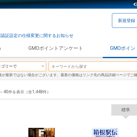
新規登録
階認証設定の仕様変更に関するお知らせ
う
GMOポイントアンケート
GMOポイン
格が最新ではない場合がございます。最新の価格はリンク先の商品詳細ページでご
40
1,448
～
件を表示（全
件）
標準