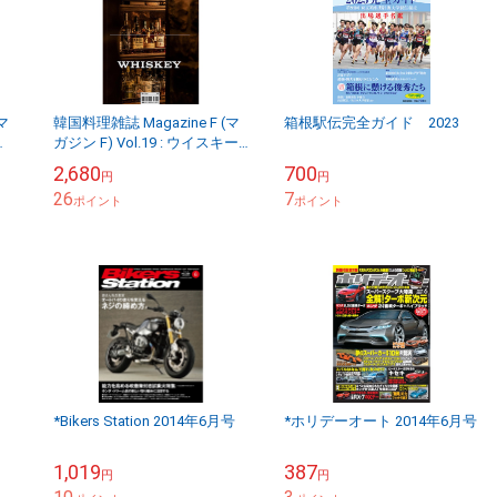
マ
韓国料理雑誌 Magazine F (マ
箱根駅伝完全ガイド 2023
ガジン F) Vol.19 : ウイスキー
Whiskey
2,680
700
円
円
26
7
ポイント
ポイント
*Bikers Station 2014年6月号
*ホリデーオート 2014年6月号
1,019
387
円
円