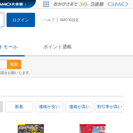
ログイン
ヘルプ
GMO ID設定
トモール
ポイント通帳
検索
確認をお願いします。
新着
価格が安い
価格が高い
割引率が高い