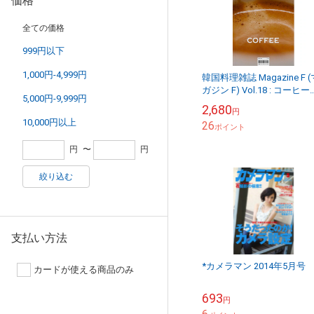
価格
全ての価格
999円以下
1,000円-4,999円
韓国料理雑誌 Magazine F (
ガジン F) Vol.18 : コーヒー
5,000円-9,999円
Coffee
2,680
円
10,000円以上
26
ポイント
円
〜
円
絞り込む
支払い方法
*カメラマン 2014年5月号
カードが使える商品のみ
693
円