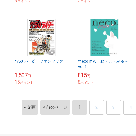
3
5
ポイント
ポイント
*750ライダー ファンブック
*neco myu ね・こ・みゅ～
Vol.1
1,507
815
円
円
15
8
ポイント
ポイント
« 先頭
< 前のページ
1
2
3
4