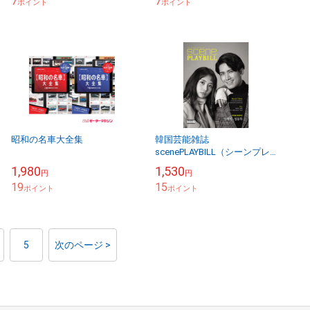
7
7
ポイント
ポイント
昭和の名車大全集
韓国芸能雑誌
scenePLAYBILL（シーンプレ
ービル） 2017年 11月号 (イ
1,980
1,530
円
円
ム・ヘヨン＆チョン・ドンフ
19
15
ポイント
ァ表紙/イ・スン...
ポイント
5
次のページ >