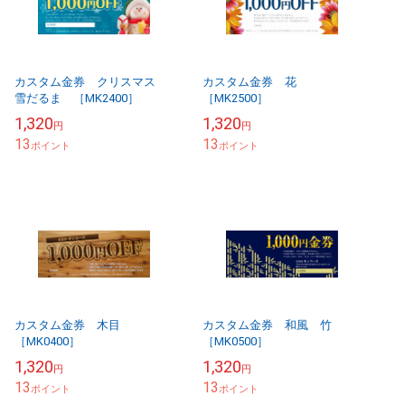
カスタム金券 クリスマス
カスタム金券 花
雪だるま ［MK2400］
［MK2500］
1,320
1,320
円
円
13
13
ポイント
ポイント
カスタム金券 木目
カスタム金券 和風 竹
［MK0400］
［MK0500］
1,320
1,320
円
円
13
13
ポイント
ポイント