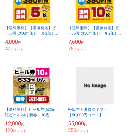
【送料無料】【書留発送】ビ
【送料無料】【書留発送】ビ
ール券 (350ml缶ビール2缶）
ール券 (350ml缶ビール2缶）
×5枚
×10枚
4,000
7,600
円
円
40
76
ポイント
ポイント
【送料無料】ビール券(633m
松阪牛カタログギフト
瓶ビール2本) 新券：10枚
【50,000円コース】
[59201-10] 書留発送
12,000
55,000
円
円
120
550
ポイント
ポイント