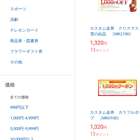
スポーツ
演劇
カスタム金券 クリスマ
テレホンカード
雪の結晶 ［MK2100］
商品券・図書券
1,320
円
13
ポイント
フラワーギフト券
その他
価格
全ての価格
999円以下
カスタム金券 カラフルポ
1,000円-4,999円
プ ［MK0100］
1,320
円
5,000円-9,999円
13
ポイント
10,000円以上