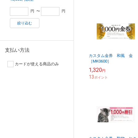
円
〜
円
絞り込む
支払い方法
カスタム金券 和風 金
［MK0600］
カードが使える商品のみ
1,320
円
13
ポイント