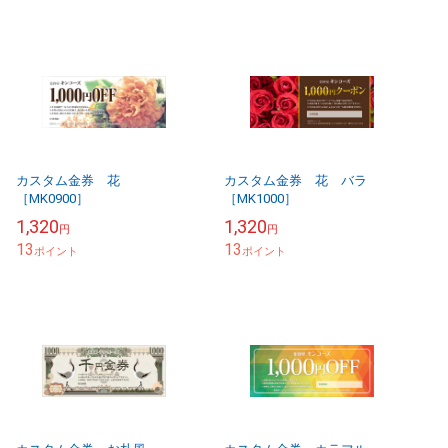
カスタム金券 花
カスタム金券 花 バラ
［MK0900］
［MK1000］
1,320
1,320
円
円
13
13
ポイント
ポイント