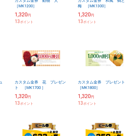
こ
カスタム金券 動物 犬
カスタム金券 和風 鶴と
［MK1200］
梅 ［MK1300］
1,320
1,320
円
円
13
13
ポイント
ポイント
ュ
カスタム金券 花 プレゼン
カスタム金券 プレゼント
ト ［MK1700 ］
［MK1800］
1,320
1,320
円
円
13
13
ポイント
ポイント