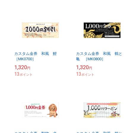
カスタム金券 和風 鯉
カスタム金券 和風 鶴と
［MK0700］
亀 ［MK0800］
1,320
1,320
円
円
13
13
ポイント
ポイント