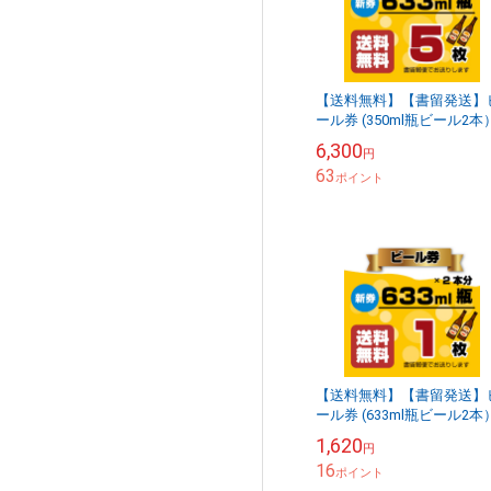
【送料無料】【書留発送】
ール券 (350ml瓶ビール2本
×5枚
6,300
円
63
ポイント
【送料無料】【書留発送】
ール券 (633ml瓶ビール2本
×1枚
1,620
円
16
ポイント