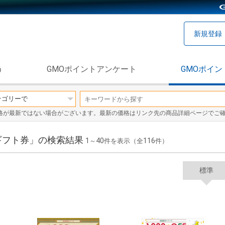
新規登録
う
GMOポイントアンケート
GMOポイン
格が最新ではない場合がございます。最新の価格はリンク先の商品詳細ページでご
ギフト券」の検索結果
1
40
116
～
件を表示（全
件）
標準