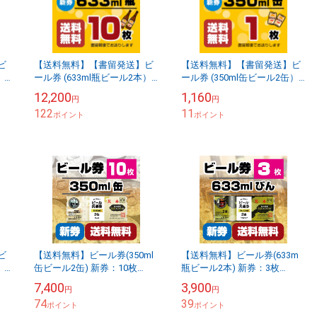
ビ
【送料無料】【書留発送】ビ
【送料無料】【書留発送】ビ
）
ール券 (633ml瓶ビール2本）
ール券 (350ml缶ビール2缶）
×10枚
×1枚
12,200
1,160
円
円
122
11
ポイント
ポイント
ビ
【送料無料】ビール券(350ml
【送料無料】ビール券(633m
）
缶ビール2缶) 新券：10枚
瓶ビール2本) 新券：3枚
[59202-10](L) 書留発送
[59201-03] 書留発送
7,400
3,900
円
円
74
39
ポイント
ポイント