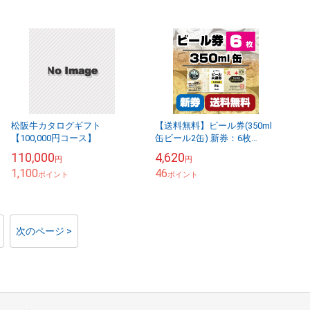
松阪牛カタログギフト
【送料無料】ビール券(350ml
【100,000円コース】
缶ビール2缶) 新券：6枚
[59202-06] 書留発送
110,000
4,620
円
円
1,100
46
ポイント
ポイント
次のページ >