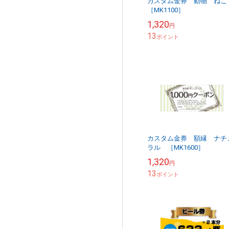
カスタム金券 動物 ね
［MK1100］
1,320
円
13
ポイント
カスタム金券 額縁 ナチ
ラル ［MK1600］
1,320
円
13
ポイント