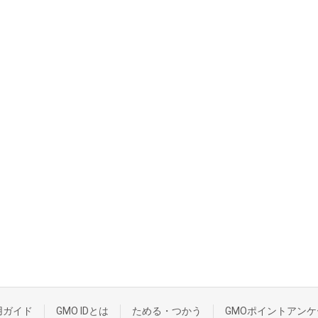
用ガイド
GMO IDとは
ためる・つかう
GMOポイントアンケ