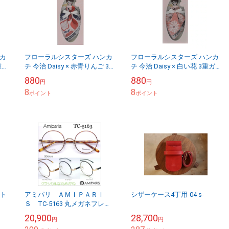
カ
フローラルシスターズ ハンカ
フローラルシスターズ ハンカ
重ガ
チ 今治 Daisy × 赤青りんご 3
チ 今治 Daisy × 白い花 3重ガ
重ガーゼ
ーゼ
880
880
円
円
8
8
ポイント
ポイント
問ト
アミパリ ＡＭＩＰＡＲＩ
シザーケース4丁用-04 s-
Ｓ TC-5163 丸メガネフレー
ム AMIPARIS
20,900
28,700
円
円