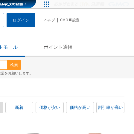
ログイン
ヘルプ
GMO ID設定
トモール
ポイント通帳
検索
確認をお願いします。
新着
価格が安い
価格が高い
割引率が高い