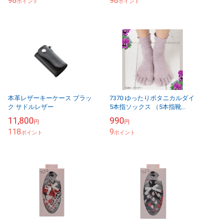
98
98
ポイント
ポイント
本革レザーキーケース ブラッ
7370 ゆったりボタニカルダイ
ク サドルレザー
5本指ソックス （5本指靴
下)S(22-24cm)
11,800
990
円
円
118
9
ポイント
ポイント