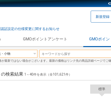
新規登録
階認証設定の仕様変更に関するお知らせ
う
GMOポイントアンケート
GMOポイン
格が最新ではない場合がございます。最新の価格はリンク先の商品詳細ページでご
」の検索結果
1
40
101,621
～
件を表示（全
件）
標準