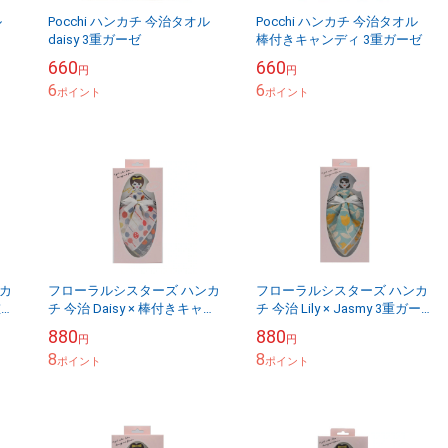
ル
Pocchi ハンカチ 今治タオル
Pocchi ハンカチ 今治タオル
daisy 3重ガーゼ
棒付きキャンディ 3重ガーゼ
660
660
円
円
6
6
ポイント
ポイント
カ
フローラルシスターズ ハンカ
フローラルシスターズ ハンカ
重ガ
チ 今治 Daisy × 棒付きキャン
チ 今治 Lily × Jasmy 3重ガー
ディ 3重ガーゼ
ゼ
880
880
円
円
8
8
ポイント
ポイント