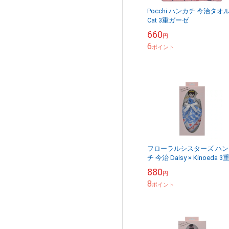
Pocchi ハンカチ 今治タオ
Cat 3重ガーゼ
660
円
6
ポイント
フローラルシスターズ ハン
チ 今治 Daisy × Kinoeda 3
ーゼ
880
円
8
ポイント