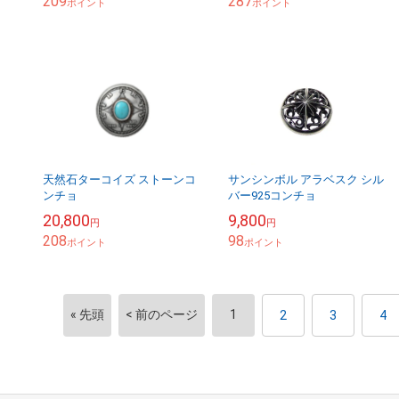
209
287
ポイント
ポイント
天然石ターコイズ ストーンコ
サンシンボル アラベスク シル
ンチョ
バー925コンチョ
20,800
9,800
円
円
208
98
ポイント
ポイント
« 先頭
< 前のページ
1
2
3
4