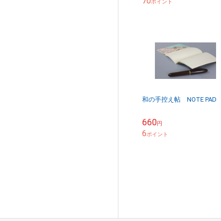
70
ポイント
和の手控え帖 NOTE PAD
660
円
6
ポイント