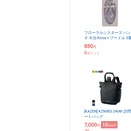
フローラルシスターズ ハン
チ 今治 Rose × プードル 3
ーゼ
880
円
8
ポイント
[KAZEN] KZN903 2WAY 訪
ートバッグ
7,000
18
円
%OFF