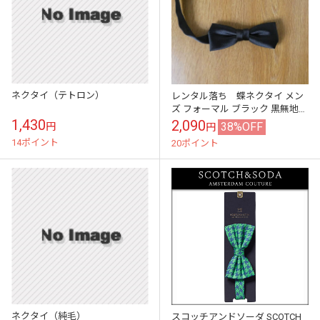
ネクタイ（テトロン）
レンタル落ち 蝶ネクタイ メン
ズ フォーマル ブラック 黒無地
RE01
1,430
2,090
38%OFF
円
円
14ポイント
20ポイント
ネクタイ（純毛）
スコッチアンドソーダ SCOTCH