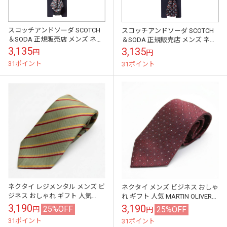
スコッチアンドソーダ SCOTCH
スコッチアンドソーダ SCOTCH
＆SODA 正規販売店 メンズ ネク
＆SODA 正規販売店 メンズ ネク
タイ ALL-OVER PRINTED BOW-
タイ ALL-OVER PRINTED BOW-
3,135
3,135
円
円
TIE 77...
TIE 77...
31ポイント
31ポイント
ネクタイ レジメンタル メンズ ビ
ネクタイ メンズ ビジネス おしゃ
ジネス おしゃれ ギフト 人気
れ ギフト 人気 MARTIN OLIVER
Adam Smith ポリエステル100%
ポリエステル100% ボルドー系小
3,190
3,190
25%OFF
25%OFF
円
円
ストライプ カーキ×...
紋 mo0093
31ポイント
31ポイント