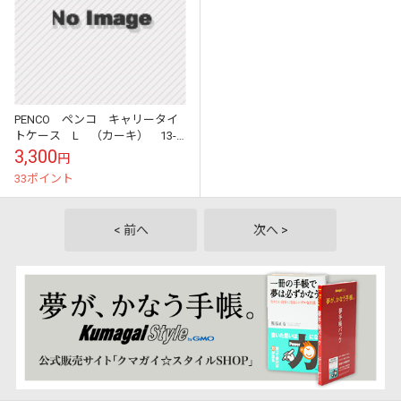
PENCO ペンコ キャリータイ
トケース L （カーキ） 13-
14インチ パソコンケース
3,300
円
iPadケース ノートパソコン
33ポイント
PC ...
< 前へ
次へ >